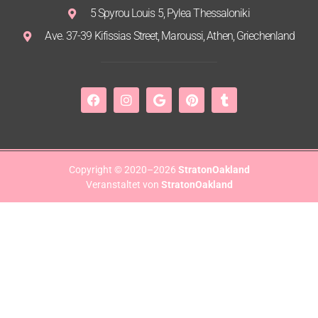
5 Spyrou Louis 5, Pylea Thessaloniki
Ave. 37-39 Kifissias Street, Maroussi, Athen, Griechenland
Copyright © 2020–2026
StratonOakland
Veranstaltet von
StratonOakland