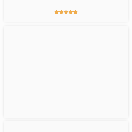




