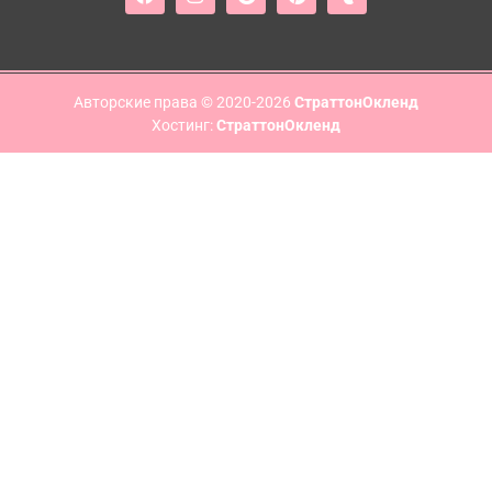
Авторские права © 2020-2026
СтраттонОкленд
Хостинг:
СтраттонОкленд