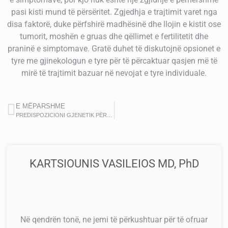
pasi kisti mund të përsëritet.
Zgjedhja e trajtimit varet nga
disa faktorë, duke përfshirë madhësinë dhe llojin e kistit ose
tumorit, moshën e gruas dhe qëllimet e fertilitetit dhe
praninë e simptomave. Gratë duhet të diskutojnë opsionet e
tyre me gjinekologun e tyre për të përcaktuar qasjen më të
mirë të trajtimit bazuar në nevojat e tyre individuale.
E MËPARSHME
PREDISPOZICIONI GJENETIK PËR SINDROMIN E KANCERIVE TË ENDOMETRINE-LINCH
KARTSIOUNIS VASILEIOS MD, PhD
Në qendrën tonë, ne jemi të përkushtuar për të ofruar