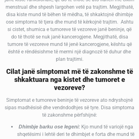
menstrual dhe shpesh largohen vetë pa trajtim. Megjithatë,
disa kiste mund të bëhen të mëdha, të shkaktojnë dhimbje
ose simptoma të tjera dhe mund të kërkojnë trajtim.
Ashtu
si cistet, shumica e tumoreve të vezoreve janë beninje, që
do të thotë se nuk janë kancerogjene. Megjithatë, disa
tumore të vezoreve mund të jenë kancerogjene, kështu që
është e rëndësishme të merrni një diagnozë të duhur dhe
plan trajtimi.
Cilat janë simptomat më të zakonshme të
shkaktuara nga kistet dhe tumoret e
vezoreve?
Simptomat e tumoreve beninje të vezoreve
ato ndryshojnë
sipas madhësisë dhe vendndodhjes së tyre. Disa simptoma
të zakonshme përfshijnë:
Kjo mund të variojë nga
Dhimbje barku ose legeni:
shqetësimi i lehtë deri te dhimbjet e forta dhe mund të