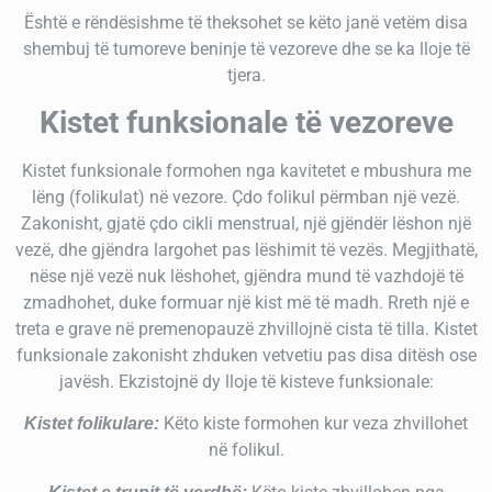
Është e rëndësishme të theksohet se këto janë vetëm disa
shembuj të tumoreve beninje të vezoreve dhe se ka lloje të
tjera.
Kistet funksionale të vezoreve
Kistet funksionale formohen nga kavitetet e mbushura me
lëng (folikulat) në vezore. Çdo folikul përmban një vezë.
Zakonisht, gjatë çdo cikli menstrual, një gjëndër lëshon një
vezë, dhe gjëndra largohet pas lëshimit të vezës. Megjithatë,
nëse një vezë nuk lëshohet, gjëndra mund të vazhdojë të
zmadhohet, duke formuar një kist më të madh.
Rreth një e
treta e grave në premenopauzë zhvillojnë cista të tilla.
Kistet
funksionale zakonisht zhduken vetvetiu pas disa ditësh ose
javësh.
Ekzistojnë dy lloje të kisteve funksionale:
Këto kiste formohen kur veza zhvillohet
Kistet folikulare:
në folikul.