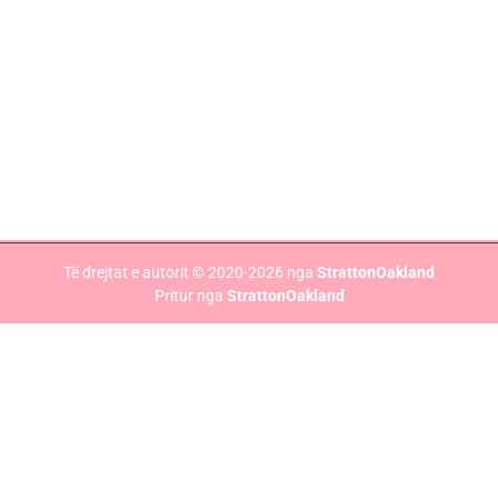
Spyrou Loui 5, Pylaia Selanik
37-39 Kifisias Ave., Marousi, Athinë
Të drejtat e autorit © 2020-2026 nga
StrattonOakland
Pritur nga
StrattonOakland