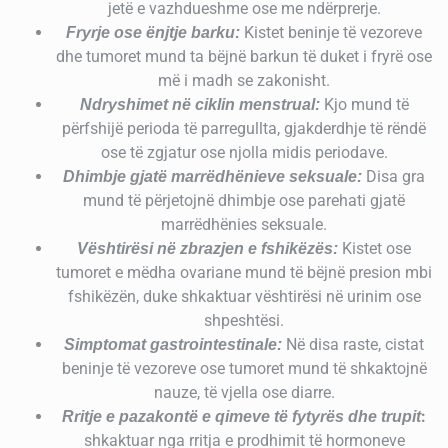
jetë e vazhdueshme ose me ndërprerje.
Kistet beninje të vezoreve
Fryrje ose ënjtje barku:
dhe tumoret mund ta bëjnë barkun të duket i fryrë ose
më i madh se zakonisht.
Kjo mund të
Ndryshimet në ciklin menstrual:
përfshijë perioda të parregullta, gjakderdhje të rëndë
ose të zgjatur ose njolla midis periodave.
Disa gra
Dhimbje gjatë marrëdhënieve seksuale:
mund të përjetojnë dhimbje ose parehati gjatë
marrëdhënies seksuale.
Kistet ose
Vështirësi në zbrazjen e fshikëzës:
tumoret e mëdha ovariane mund të bëjnë presion mbi
fshikëzën, duke shkaktuar vështirësi në urinim ose
shpeshtësi.
Në disa raste, cistat
Simptomat gastrointestinale:
beninje të vezoreve ose tumoret mund të shkaktojnë
nauze, të vjella ose diarre.
:
Rritje e pazakontë e qimeve të fytyrës dhe trupit
shkaktuar nga rritja e prodhimit të hormoneve