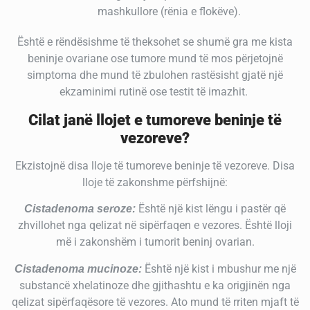
mashkullore (rënia e flokëve).
Është e rëndësishme të theksohet se shumë gra me kista
beninje ovariane ose tumore mund të mos përjetojnë
simptoma dhe mund të zbulohen rastësisht gjatë një
ekzaminimi rutinë ose testit të imazhit.
Cilat janë llojet e tumoreve beninje të
vezoreve?
Ekzistojnë disa lloje të tumoreve beninje të vezoreve. Disa
lloje të zakonshme përfshijnë:
Është një kist lëngu i pastër që
Cistadenoma seroze:
zhvillohet nga qelizat në sipërfaqen e vezores. Është lloji
më i zakonshëm i tumorit beninj ovarian.
Është një kist i mbushur me një
Cistadenoma mucinoze:
substancë xhelatinoze dhe gjithashtu e ka origjinën nga
qelizat sipërfaqësore të vezores. Ato mund të rriten mjaft të