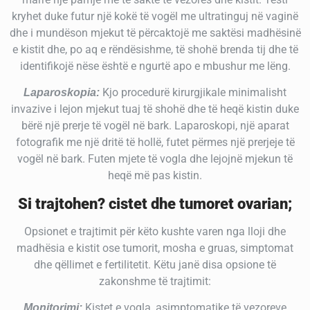
kryhet duke futur një kokë të vogël me ultratinguj në vaginë
dhe i mundëson mjekut të përcaktojë me saktësi madhësinë
e kistit dhe, po aq e rëndësishme, të shohë brenda tij dhe të
identifikojë nëse është e ngurtë apo e mbushur me lëng.
Kjo procedurë kirurgjikale minimalisht
Laparoskopia:
invazive i lejon mjekut tuaj të shohë dhe të heqë kistin duke
bërë një prerje të vogël në bark. Laparoskopi, një aparat
fotografik me një dritë të hollë, futet përmes një prerjeje të
vogël në bark. Futen mjete të vogla dhe lejojnë mjekun të
heqë më pas kistin.
Si trajtohen?
cistet dhe tumoret ovarian
;
Opsionet e trajtimit për këto kushte varen nga lloji dhe
madhësia e kistit ose tumorit, mosha e gruas, simptomat
dhe qëllimet e fertilitetit. Këtu janë disa opsione të
zakonshme të trajtimit:
Kistet e vogla, asimptomatike të vezoreve
Monitorimi: