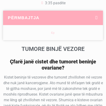
3:35 pasdite
PËRMBAJTJA
TUMORE BINJË VEZORE
Çfarë janë cistet dhe tumoret beninje
ovariane?
Kistet beninje të vezoreve dhe tumoret zhvillohen në vezore
dhe nuk janë kancerogjene. Ato mund të shfaqen tek gratë e
të gjitha moshave, por janë më të zakonshme tek gratë e
moshës riprodhuese. Kistet ovariane janë qese të mbushura
me lëng që zhvillohen në vezore. Shumica e kisteve ovarian
janë kiste funksionale, që do të thotë se ato lidhen me ciklin