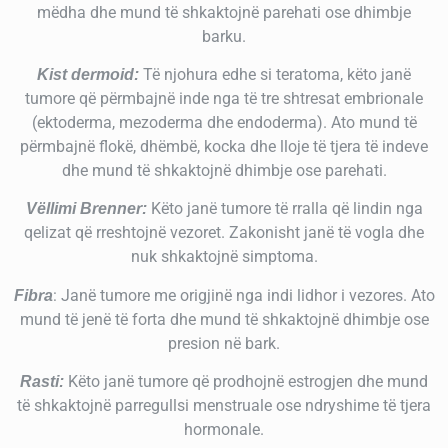
mëdha dhe mund të shkaktojnë parehati ose dhimbje
barku.
Të njohura edhe si teratoma, këto janë
Kist dermoid:
tumore që përmbajnë inde nga të tre shtresat embrionale
(ektoderma, mezoderma dhe endoderma). Ato mund të
përmbajnë flokë, dhëmbë, kocka dhe lloje të tjera të indeve
dhe mund të shkaktojnë dhimbje ose parehati.
Këto janë tumore të rralla që lindin nga
Vëllimi Brenner:
qelizat që rreshtojnë vezoret. Zakonisht janë të vogla dhe
nuk shkaktojnë simptoma.
: Janë tumore me origjinë nga indi lidhor i vezores. Ato
Fibra
mund të jenë të forta dhe mund të shkaktojnë dhimbje ose
presion në bark.
Këto janë tumore që prodhojnë estrogjen dhe mund
Rasti:
të shkaktojnë parregullsi menstruale ose ndryshime të tjera
hormonale.