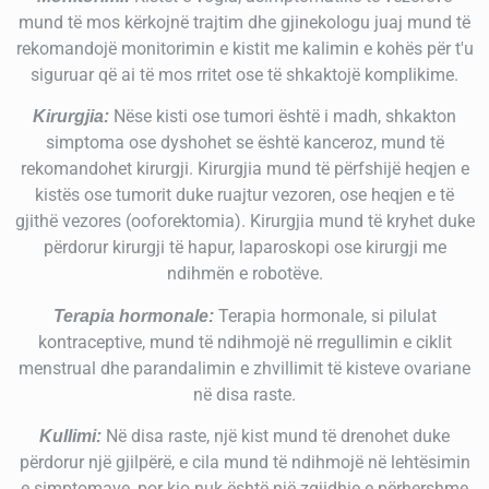
mund të mos kërkojnë trajtim dhe gjinekologu juaj mund të
rekomandojë monitorimin e kistit me kalimin e kohës për t'u
siguruar që ai të mos rritet ose të shkaktojë komplikime.
Nëse kisti ose tumori është i madh, shkakton
Kirurgjia:
simptoma ose dyshohet se është kanceroz, mund të
rekomandohet kirurgji. Kirurgjia mund të përfshijë heqjen e
kistës ose tumorit duke ruajtur vezoren, ose heqjen e të
gjithë vezores (ooforektomia). Kirurgjia mund të kryhet duke
përdorur kirurgji të hapur, laparoskopi ose kirurgji me
ndihmën e robotëve.
Terapia hormonale, si pilulat
Terapia hormonale:
kontraceptive, mund të ndihmojë në rregullimin e ciklit
menstrual dhe parandalimin e zhvillimit të kisteve ovariane
në disa raste.
Në disa raste, një kist mund të drenohet duke
Kullimi:
përdorur një gjilpërë, e cila mund të ndihmojë në lehtësimin
e simptomave, por kjo nuk është një zgjidhje e përhershme