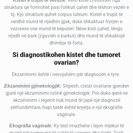
Këto kiste zhvillohen nga
Kistet e trupit të verdhë:
struktura që formohet pasi folikuli çahet dhe lëshon vezën e
tij. Kjo strukturë quhet corpus luteum. Kistet e trupit të
verdhë mund të rrjedhin gjak, duke shkaktuar fryrjen e
vezoreve ose mund të këputen. Nëse kisti çahet, lëngu
rrjedh në bark (zgavrën e barkut) dhe mund të shkaktojë
dhimbje të forta.
Si diagnostikohen kistet dhe tumoret
ovarian?
Ekzaminimi është i nevojshëm për diagnozën e tyre.
Shpesh, cistat ovariane gjenden
Ekzaminimi gjinekologjik:
gjatë një ekzaminimi rutinë gjinekologjik. Por duke qenë se
ekzaminimi i legenit nuk mund të japë një diagnozë
përfundimtare, hapi tjetër është kryerja e një ekografie
vaginale.
Ky test imazherie i lejon mjekut të
Ekografia vaginale:
marrë një pamje më të saktë të vezores dhe kistit. Testi