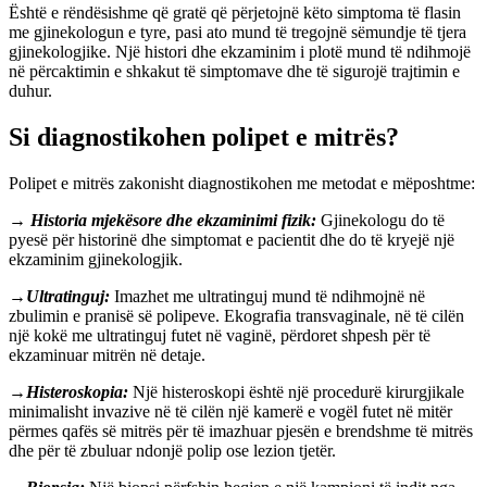
Është e rëndësishme që gratë që përjetojnë këto simptoma të flasin
me gjinekologun e tyre, pasi ato mund të tregojnë sëmundje të tjera
gjinekologjike. Një histori dhe ekzaminim i plotë mund të ndihmojë
në përcaktimin e shkakut të simptomave dhe të sigurojë trajtimin e
duhur.
Si diagnostikohen polipet e mitrës?
Polipet e mitrës zakonisht diagnostikohen me metodat e mëposhtme:
→
Historia mjekësore dhe ekzaminimi fizik:
Gjinekologu do të
pyesë për historinë dhe simptomat e pacientit dhe do të kryejë një
ekzaminim gjinekologjik.
→
Ultratinguj:
Imazhet me ultratinguj mund të ndihmojnë në
zbulimin e pranisë së polipeve. Ekografia transvaginale, në të cilën
një kokë me ultratinguj futet në vaginë, përdoret shpesh për të
ekzaminuar mitrën në detaje.
→
Histeroskopia:
Një histeroskopi është një procedurë kirurgjikale
minimalisht invazive në të cilën një kamerë e vogël futet në mitër
përmes qafës së mitrës për të imazhuar pjesën e brendshme të mitrës
dhe për të zbuluar ndonjë polip ose lezion tjetër.