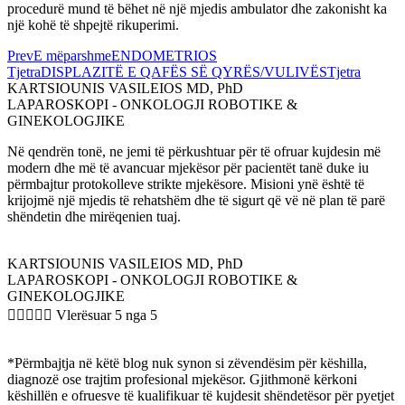
procedurë mund të bëhet në një mjedis ambulator dhe zakonisht ka
një kohë të shpejtë rikuperimi.
Prev
E mëparshme
ENDOMETRIOS
Tjetra
DISPLAZITË E QAFËS SË QYRËS/VULIVËS
Tjetra
KARTSIOUNIS VASILEIOS MD, PhD
LAPAROSKOPI - ONKOLOGJI ROBOTIKE &
GINEKOLOGJIKE
Në qendrën tonë, ne jemi të përkushtuar për të ofruar kujdesin më
modern dhe më të avancuar mjekësor për pacientët tanë duke iu
përmbajtur protokolleve strikte mjekësore. Misioni ynë është të
krijojmë një mjedis të rehatshëm dhe të sigurt që vë në plan të parë
shëndetin dhe mirëqenien tuaj.
KARTSIOUNIS VASILEIOS MD, PhD
LAPAROSKOPI - ONKOLOGJI ROBOTIKE &
GINEKOLOGJIKE





Vlerësuar 5 nga 5
*Përmbajtja në këtë blog nuk synon si zëvendësim për këshilla,
diagnozë ose trajtim profesional mjekësor. Gjithmonë kërkoni
këshillën e ofruesve të kualifikuar të kujdesit shëndetësor për pyetjet