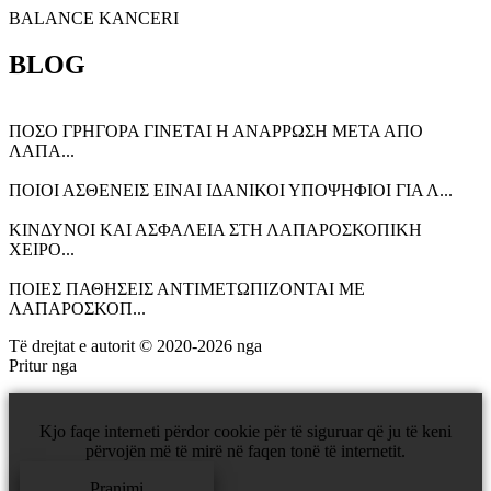
BALANCE KANCERI
BLOG
ΠΟΣΟ ΓΡΗΓΟΡΑ ΓΙΝΕΤΑΙ Η ΑΝΑΡΡΩΣΗ ΜΕΤΑ ΑΠΟ
ΛΑΠΑ...
ΠΟΙΟΙ ΑΣΘΕΝΕΙΣ ΕΙΝΑΙ ΙΔΑΝΙΚΟΙ ΥΠΟΨΗΦΙΟΙ ΓΙΑ Λ...
ΚΙΝΔΥΝΟΙ ΚΑΙ ΑΣΦΑΛΕΙΑ ΣΤΗ ΛΑΠΑΡΟΣΚΟΠΙΚΗ
ΧΕΙΡΟ...
ΠΟΙΕΣ ΠΑΘΗΣΕΙΣ ΑΝΤΙΜΕΤΩΠΙΖΟΝΤΑΙ ΜΕ
ΛΑΠΑΡΟΣΚΟΠ...
Të drejtat e autorit © 2020-2026 nga
StrattonOakland
Pritur nga
StrattonOakland
Kjo faqe interneti përdor cookie për të siguruar që ju të keni
përvojën më të mirë në faqen tonë të internetit.
Pranimi