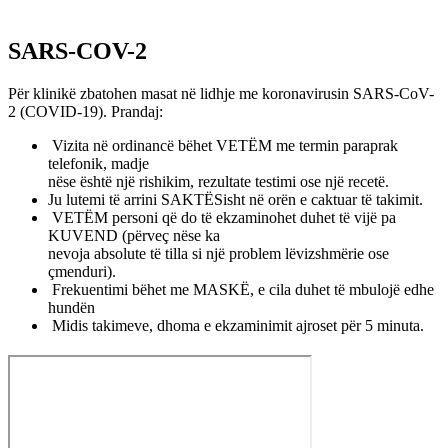
SARS-COV-2
Për klinikë zbatohen masat në lidhje me koronavirusin SARS-CoV-
2 (COVID-19). Prandaj:
Vizita në ordinancë bëhet VETËM me termin paraprak
telefonik, madje
nëse është një rishikim, rezultate testimi ose një recetë.
Ju lutemi të arrini SAKTËSisht në orën e caktuar të takimit.
VETËM personi që do të ekzaminohet duhet të vijë pa
KUVEND (përveç nëse ka
nevoja absolute të tilla si një problem lëvizshmërie ose
çmenduri).
Frekuentimi bëhet me MASKË, e cila duhet të mbulojë edhe
hundën
Midis takimeve, dhoma e ekzaminimit ajroset për 5 minuta.