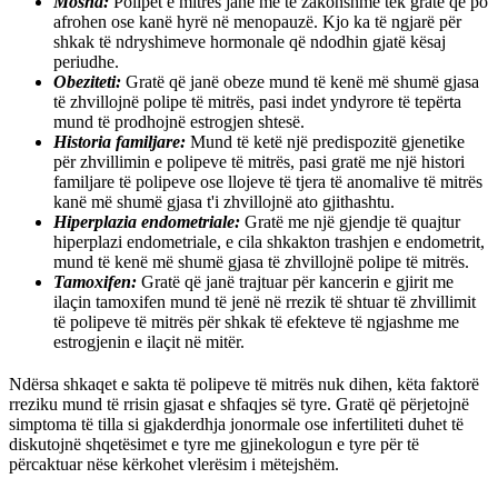
Mosha:
Polipet e mitrës janë më të zakonshme tek gratë që po
afrohen ose kanë hyrë në menopauzë. Kjo ka të ngjarë për
shkak të ndryshimeve hormonale që ndodhin gjatë kësaj
periudhe.
Obeziteti:
Gratë që janë obeze mund të kenë më shumë gjasa
të zhvillojnë polipe të mitrës, pasi indet yndyrore të tepërta
mund të prodhojnë estrogjen shtesë.
Historia familjare:
Mund të ketë një predispozitë gjenetike
për zhvillimin e polipeve të mitrës, pasi gratë me një histori
familjare të polipeve ose llojeve të tjera të anomalive të mitrës
kanë më shumë gjasa t'i zhvillojnë ato gjithashtu.
Hiperplazia endometriale:
Gratë me një gjendje të quajtur
hiperplazi endometriale, e cila shkakton trashjen e endometrit,
mund të kenë më shumë gjasa të zhvillojnë polipe të mitrës.
Tamoxifen:
Gratë që janë trajtuar për kancerin e gjirit me
ilaçin tamoxifen mund të jenë në rrezik të shtuar të zhvillimit
të polipeve të mitrës për shkak të efekteve të ngjashme me
estrogjenin e ilaçit në mitër.
Ndërsa shkaqet e sakta të polipeve të mitrës nuk dihen, këta faktorë
rreziku mund të rrisin gjasat e shfaqjes së tyre. Gratë që përjetojnë
simptoma të tilla si gjakderdhja jonormale ose infertiliteti duhet të
diskutojnë shqetësimet e tyre me gjinekologun e tyre për të
përcaktuar nëse kërkohet vlerësim i mëtejshëm.