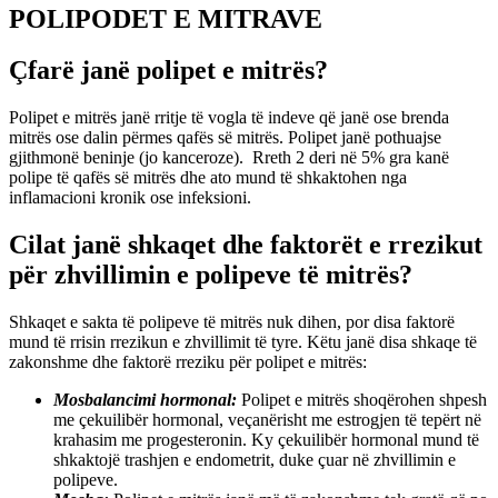
POLIPODET E MITRAVE
Çfarë janë polipet e mitrës?
Polipet e mitrës janë rritje të vogla të indeve që janë ose brenda
mitrës ose dalin përmes qafës së mitrës. Polipet janë pothuajse
gjithmonë beninje (jo kanceroze).
Rreth 2 deri në 5% gra kanë
polipe të qafës së mitrës dhe ato mund të shkaktohen nga
inflamacioni kronik ose infeksioni.
Cilat janë shkaqet dhe faktorët e rrezikut
për zhvillimin e polipeve të mitrës?
Shkaqet e sakta të polipeve të mitrës nuk dihen, por disa faktorë
mund të rrisin rrezikun e zhvillimit të tyre. Këtu janë disa shkaqe të
zakonshme dhe faktorë rreziku për polipet e mitrës:
Mosbalancimi hormonal:
Polipet e mitrës shoqërohen shpesh
me çekuilibër hormonal, veçanërisht me estrogjen të tepërt në
krahasim me progesteronin. Ky çekuilibër hormonal mund të
shkaktojë trashjen e endometrit, duke çuar në zhvillimin e
polipeve.