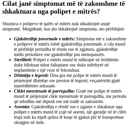
Cilat janë simptomat më të zakonshme të
shkaktuara nga polipet e mitrës?
Shumica e polipeve të qafës së mitrës nuk shkaktojnë asnjë
simptomë. Megjithatë, kur ato shkaktojnë simptoma, ato përfshijnë:
Gjakderdhje jonormale e mitrës:
Simptoma më e zakonshme
e polipeve të mitrës është gjakderdhja jonormale, e cila mund
të përfshijë periudha të rënda ose të zgjatura, gjakderdhje
midis periodave ose gjakderdhje pas menopauzës.
Steriliteti:
Polipet e mitrës mund të ndikojnë në fertilitetin
duke bllokuar tubat fallopiane ose duke ndërhyrë në
implantimin e një veze të fekonduar.
Dhimbja e legenit:
Disa gra me polipe të mitrës mund të
përjetojnë dhimbje ose presion të legenit, veçanërisht gjatë
marrëdhënies seksuale.
Ciklet menstruale të parregullta:
Gratë me polipe të mitrës
mund të përjetojnë cikle menstruale të parregullta, me perioda
që ndodhin më shpesh ose më rrallë se zakonisht.
Anemia:
Gjakderdhja e rëndë ose e zgjatur e shkaktuar nga
polipet e mitrës mund të çojë në anemi, një gjendje në të cilën
trupi nuk ka mjaft qeliza të kuqe të gjakut për të transportuar
oksigjen në inde.