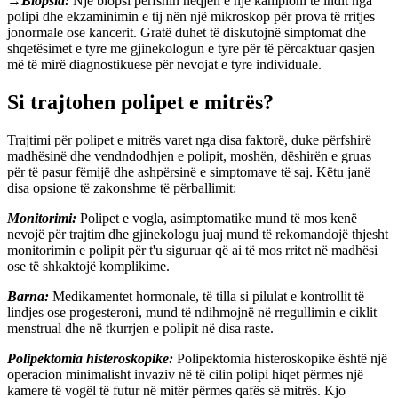
→
Biopsia:
Një biopsi përfshin heqjen e një kampioni të indit nga
polipi dhe ekzaminimin e tij nën një mikroskop për prova të rritjes
jonormale ose kancerit.
Gratë duhet të diskutojnë simptomat dhe
shqetësimet e tyre me gjinekologun e tyre për të përcaktuar qasjen
më të mirë diagnostikuese për nevojat e tyre individuale.
Si trajtohen polipet e mitrës?
Trajtimi për polipet e mitrës varet nga disa faktorë, duke përfshirë
madhësinë dhe vendndodhjen e polipit, moshën, dëshirën e gruas
për të pasur fëmijë dhe ashpërsinë e simptomave të saj. Këtu janë
disa opsione të zakonshme të përballimit:
Monitorimi:
Polipet e vogla, asimptomatike mund të mos kenë
nevojë për trajtim dhe gjinekologu juaj mund të rekomandojë thjesht
monitorimin e polipit për t'u siguruar që ai të mos rritet në madhësi
ose të shkaktojë komplikime.
Barna:
Medikamentet hormonale, të tilla si pilulat e kontrollit të
lindjes ose progesteroni, mund të ndihmojnë në rregullimin e ciklit
menstrual dhe në tkurrjen e polipit në disa raste.
Polipektomia histeroskopike:
Polipektomia histeroskopike është një
operacion minimalisht invaziv në të cilin polipi hiqet përmes një
kamere të vogël të futur në mitër përmes qafës së mitrës. Kjo