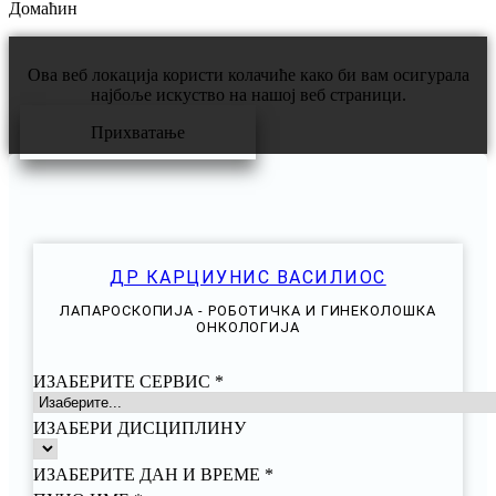
Домаћин
СтраттонОакланд
Ова веб локација користи колачиће како би вам осигурала
најбоље искуство на нашој веб страници.
Прихватање
ДР КАРЦИУНИС ВАСИЛИОС
ЛАПАРОСКОПИЈА - РОБОТИЧКА И ГИНЕКОЛОШКА
ОНКОЛОГИЈА
ИЗАБЕРИТЕ СЕРВИС
*
ИЗАБЕРИ ДИСЦИПЛИНУ
ИЗАБЕРИТЕ ДАН И ВРЕМЕ
*