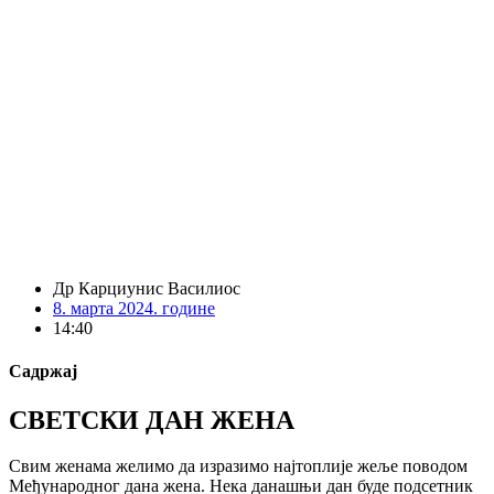
Др Карциунис Василиос
8. марта 2024. године
14:40
Садржај
СВЕТСКИ ДАН ЖЕНА
Свим женама желимо да изразимо најтоплије жеље поводом
Међународног дана жена. Нека данашњи дан буде подсетник