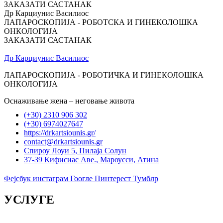
ЗАКАЗАТИ САСТАНАК
Др Карциунис Василиос
ЛАПАРОСКОПИЈА - РОБОТСКА И ГИНЕКОЛОШКА
ОНКОЛОГИЈА
ЗАКАЗАТИ САСТАНАК
Др Карциунис Василиос
ЛАПАРОСКОПИЈА - РОБОТИЧКА И ГИНЕКОЛОШКА
ОНКОЛОГИЈА
Оснаживање жена – неговање живота
(+30) 2310 906 302
(+30) 6974027647
https://drkartsiounis.gr/
contact@drkartsiounis.gr
Спироу Лоуи 5, Пилаја Солун
37-39 Кифисиас Аве., Мароусси, Атина
Фејсбук
инстаграм
Гоогле
Пинтерест
Тумблр
УСЛУГЕ