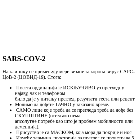
SARS-COV-2
На клинику се примењују мере везане за корона вирус САРС-
ЦоВ-2 (ЦОВИД-19). Стога:
Посета ординацији је ИСКЉУЧИВО уз претходну
најаву, чак и телефоном
било да је у питању преглед, резултати теста или рецепт.
Молимо да дођете ТАЧНО у заказано време.
САМО лице које треба да се прегледа треба да дође без
СКУПШТИНЕ (осим ако нема
апсолутне потребе као што је проблем мобилности или
деменција).
Присуство је са МАСКОМ, која мора да покрије и нос
Између термина, просторија за преглед се проветрава 5