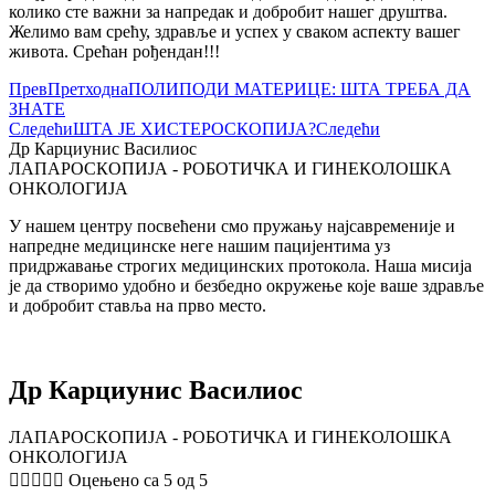
колико сте важни за напредак и добробит нашег друштва.
Желимо вам срећу, здравље и успех у сваком аспекту вашег
живота. Срећан рођендан!!!
Прев
Претходна
ПОЛИПОДИ МАТЕРИЦЕ: ШТА ТРЕБА ДА
ЗНАТЕ
Следећи
ШТА ЈЕ ХИСТЕРОСКОПИЈА?
Следећи
Др Карциунис Василиос
ЛАПАРОСКОПИЈА - РОБОТИЧКА И ГИНЕКОЛОШКА
ОНКОЛОГИЈА
У нашем центру посвећени смо пружању најсавременије и
напредне медицинске неге нашим пацијентима уз
придржавање строгих медицинских протокола. Наша мисија
је да створимо удобно и безбедно окружење које ваше здравље
и добробит ставља на прво место.
Др Карциунис Василиос
ЛАПАРОСКОПИЈА - РОБОТИЧКА И ГИНЕКОЛОШКА
ОНКОЛОГИЈА





Оцењено са 5 од 5