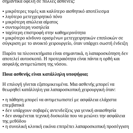
σημαντικά οφέλη σε πολλές ασθενείς:
• μικρότερες τομές και καλύτερο αισθητικό αποτέλεσμα
• λιγότερο μετεγχειρητικό πόνο
• μικρότερη απώλεια αίματος
• συντομότερη νοσηλεία
• ταχύτερη επιστροφή στην καθημερινότητα
• μικρότερο κίνδυνο ορισμένων μετεγχειρητικών επιπλοκών σε
σύγκριση με το ανοικτό χειρουργείο, όταν υπάρχει σωστή ένδειξη
Παρότι τα πλεονεκτήματα είναι σημαντικά, η λαπαροσκόπηση δεν
αποτελεί αυτοσκοπό. Η προτεραιότητα είναι πάντα η ορθή και
ασφαλής αντιμετώπιση της νόσου.
Ποια ασθενής είναι κατάλληλη υποψήφια;
Η επιλογή γίνεται εξατομικευμένα. Μια ασθενής μπορεί να
θεωρηθεί κατάλληλη για λαπαροσκοπική χειρουργική όταν:
• η πάθηση μπορεί να αντιμετωπιστεί με ασφάλεια ελάχιστα
επεμβατικά
• δεν υπάρχουν σοβαρές αντενδείξεις για γενική αναισθησία
• δεν αναμένεται τεχνική δυσκολία που να μειώνει την ασφάλεια
της μεθόδου
• η συνολική κλινική εικόνα επιτρέπει λαπαροσκοπική προσέγγιση