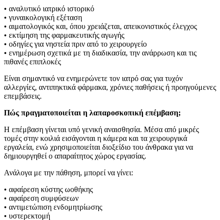
• αναλυτικό ιατρικό ιστορικό
• γυναικολογική εξέταση
• αιματολογικός και, όπου χρειάζεται, απεικονιστικός έλεγχος
• εκτίμηση της φαρμακευτικής αγωγής
• οδηγίες για νηστεία πριν από το χειρουργείο
• ενημέρωση σχετικά με τη διαδικασία, την ανάρρωση και τις
πιθανές επιπλοκές
Είναι σημαντικό να ενημερώνετε τον ιατρό σας για τυχόν
αλλεργίες, αντιπηκτικά φάρμακα, χρόνιες παθήσεις ή προηγούμενες
επεμβάσεις.
Πώς πραγματοποιείται η λαπαροσκοπική επέμβαση;
Η επέμβαση γίνεται υπό γενική αναισθησία. Μέσα από μικρές
τομές στην κοιλιά εισάγονται η κάμερα και τα χειρουργικά
εργαλεία, ενώ χρησιμοποιείται διοξείδιο του άνθρακα για να
δημιουργηθεί ο απαραίτητος χώρος εργασίας.
Ανάλογα με την πάθηση, μπορεί να γίνει:
• αφαίρεση κύστης ωοθήκης
• αφαίρεση συμφύσεων
• αντιμετώπιση ενδομητρίωσης
• υστερεκτομή