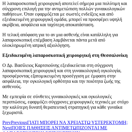
Η λαπαροσκοπική χειρουργική αποτελεί σήμερα μια πολύτιμη και
σύγχρονη επιλογή για την αντιμετώπιση πολλών γυναικολογικών
παθήσεων. Όταν εφαρμόζεται με σωστές ενδείξεις και από
εξειδικευμένη χειρουργική ομάδα, μπορεί να προσφέρει υψηλή
ακρίβεια, ασφάλεια και ταχύτερη αποκατάσταση.
Η τελική απόφαση για το αν μια ασθενής είναι κατάλληλη για
λαπαροσκοπική επέμβαση λαμβάνεται πάντα μετά από
ολοκληρωμένη ιατρική αξιολόγηση.
Εξειδικευμένη λαπαροσκοπική χειρουργική στη Θεσσαλονίκη
Ο Δρ. Βασίλειος Καρτσιούνης εξειδικεύεται στη σύγχρονη
λαπαροσκοπική χειρουργική και στη γυναικολογική ογκολογία,
προσφέροντας εξατομικευμένη προσέγγιση με έμφαση στην
ασφάλεια, την ογκολογική ορθότητα και την ποιότητα ζωής της
ασθενούς.
Με εμπειρία σε σύνθετες γυναικολογικές και ογκολογικές
περιπτώσεις, εφαρμόζει σύγχρονες χειρουργικές τεχνικές με στόχο
την καλύτερη δυνατή θεραπευτική στρατηγική για κάθε γυναίκα
ξεχωριστά.
Prev
Previous
ΓΙΑΤΙ ΜΠΟΡΕΙ ΝΑ ΧΡΕΙΑΣΤΩ ΥΣΤΕΡΕΚΤΟΜΗ;
Next
ΠΟΙΕΣ ΠΑΘΗΣΕΙΣ ΑΝΤΙΜΕΤΩΠΙΖΟΝΤΑΙ ΜΕ