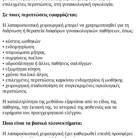
επιλεγμένες περιπτώσεις, στη γυναικολογική ογκολογία.
Σε ποιες περιπτώσεις εφαρμόζεται;
Η λαπαροσκοπική χειρουργική μπορεί να χρησιμοποιηθεί για τη
διάγνωση ή θεραπεία διαφόρων γυναικολογικών παθήσεων, όπως:
• κύστεις ωοθηκών
• ενδομητρίωση
• ινομυώματα μήτρας
• συμφύσεις πυέλου
• υδροσάλπιγγα ή άλλες παθήσεις σαλπίγγων
• εξωμήτρια κύηση
• χρόνιο πυελικό άλγος
• επιλεγμένες περιπτώσεις καρκίνου ενδομητρίου ή ωοθήκης
• χειρουργική σταδιοποίηση σε συγκεκριμένες ογκολογικές
περιπτώσεις
Η καταλληλότητα της μεθόδου εξαρτάται από το είδος της
πάθησης, την έκτασή της, το ιστορικό της ασθενούς και τα
ευρήματα του προεγχειρητικού ελέγχου.
Ποια είναι τα βασικά πλεονεκτήματα;
Η λαπαροσκοπική χειρουργική έχει καθιερωθεί επειδή προσφέρει