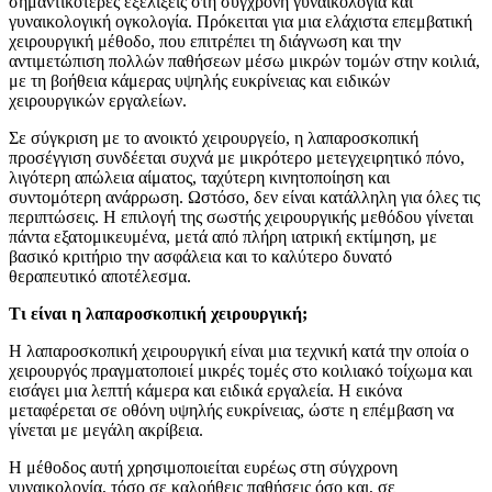
σημαντικότερες εξελίξεις στη σύγχρονη γυναικολογία και
γυναικολογική ογκολογία. Πρόκειται για μια ελάχιστα επεμβατική
χειρουργική μέθοδο, που επιτρέπει τη διάγνωση και την
αντιμετώπιση πολλών παθήσεων μέσω μικρών τομών στην κοιλιά,
με τη βοήθεια κάμερας υψηλής ευκρίνειας και ειδικών
χειρουργικών εργαλείων.
Σε σύγκριση με το ανοικτό χειρουργείο, η λαπαροσκοπική
προσέγγιση συνδέεται συχνά με μικρότερο μετεγχειρητικό πόνο,
λιγότερη απώλεια αίματος, ταχύτερη κινητοποίηση και
συντομότερη ανάρρωση. Ωστόσο, δεν είναι κατάλληλη για όλες τις
περιπτώσεις. Η επιλογή της σωστής χειρουργικής μεθόδου γίνεται
πάντα εξατομικευμένα, μετά από πλήρη ιατρική εκτίμηση, με
βασικό κριτήριο την ασφάλεια και το καλύτερο δυνατό
θεραπευτικό αποτέλεσμα.
Τι είναι η λαπαροσκοπική χειρουργική;
Η λαπαροσκοπική χειρουργική είναι μια τεχνική κατά την οποία ο
χειρουργός πραγματοποιεί μικρές τομές στο κοιλιακό τοίχωμα και
εισάγει μια λεπτή κάμερα και ειδικά εργαλεία. Η εικόνα
μεταφέρεται σε οθόνη υψηλής ευκρίνειας, ώστε η επέμβαση να
γίνεται με μεγάλη ακρίβεια.
Η μέθοδος αυτή χρησιμοποιείται ευρέως στη σύγχρονη
γυναικολογία, τόσο σε καλοήθεις παθήσεις όσο και, σε