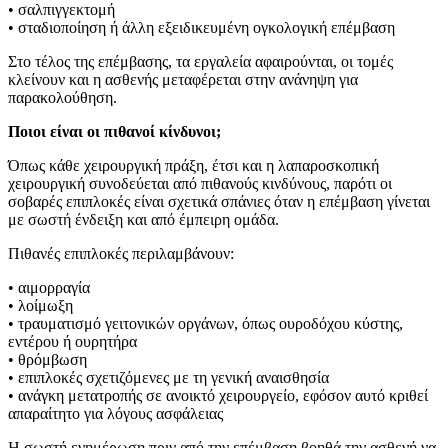
• σαλπιγγεκτομή
• σταδιοποίηση ή άλλη εξειδικευμένη ογκολογική επέμβαση
Στο τέλος της επέμβασης, τα εργαλεία αφαιρούνται, οι τομές
κλείνουν και η ασθενής μεταφέρεται στην ανάνηψη για
παρακολούθηση.
Ποιοι είναι οι πιθανοί κίνδυνοι;
Όπως κάθε χειρουργική πράξη, έτσι και η λαπαροσκοπική
χειρουργική συνοδεύεται από πιθανούς κινδύνους, παρότι οι
σοβαρές επιπλοκές είναι σχετικά σπάνιες όταν η επέμβαση γίνεται
με σωστή ένδειξη και από έμπειρη ομάδα.
Πιθανές επιπλοκές περιλαμβάνουν:
• αιμορραγία
• λοίμωξη
• τραυματισμό γειτονικών οργάνων, όπως ουροδόχου κύστης,
εντέρου ή ουρητήρα
• θρόμβωση
• επιπλοκές σχετιζόμενες με τη γενική αναισθησία
• ανάγκη μετατροπής σε ανοικτό χειρουργείο, εφόσον αυτό κριθεί
απαραίτητο για λόγους ασφάλειας
Η σωστή ενημέρωση πριν από την επέμβαση βοηθά την ασθενή να