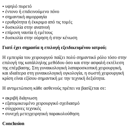
• υψηλό πυρετό
• έντονο ή επιδεινούμενο πόνο
• σημαντική αιμορραγία
• ερυθρότητα ή έκκριμα από τις τομές
• δυσκολία στην αναπνοή
• επίμονη ναυτία ή εμέτους
• δυσκολία στην ούρηση ή στην κένωση
Γιατί έχει σημασία η επιλογή εξειδικευμένου ιατρού;
Η εμπειρία του χειρουργού παίζει πολύ σημαντικό ρόλο τόσο στην
επιλογή της κατάλληλης μεθόδου όσο και στην ασφαλή εκτέλεση
της επέμβασης. Στη γυναικολογική λαπαροσκοπική χειρουργική,
και ιδιαίτερα στη γυναικολογική ογκολογία, η σωστή χειρουργική
κρίση είναι εξίσου σημαντική με την τεχνική δεξιότητα.
Η αντιμετώπιση κάθε ασθενούς πρέπει να βασίζεται σε:
• ακριβή διάγνωση
• εξατομικευμένο χειρουργικό σχεδιασμό
• σύγχρονες τεχνικές
• συνεχή μετεγχειρητική παρακολούθηση
Conclusion