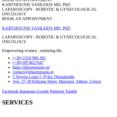
KARTSIOUNIS VASILEIOS MD, PhD
LAPAROSCOPY - ROBOTIC & GYNECOLOGICAL
ONCOLOGY
BOOK AN APPOINTMENT
KARTSIOUNIS VASILEIOS MD, PhD
LAPAROSCOPY - ROBOTIC & GYNECOLOGICAL
ONCOLOGY
Empowering women - nurturing life
(+30) 2310 906 302
(+30) 6974027647
https://drkartsiounis.gr/
contact@drkartsiounis.gr
5 Spyrou Louis 5, Pylea Thessaloniki
Ave. 37-39 Kifissias Street, Maroussi, Athens, Greece
Facebook
Instagram
Google
Pinterest
Tumblr
SERVICES