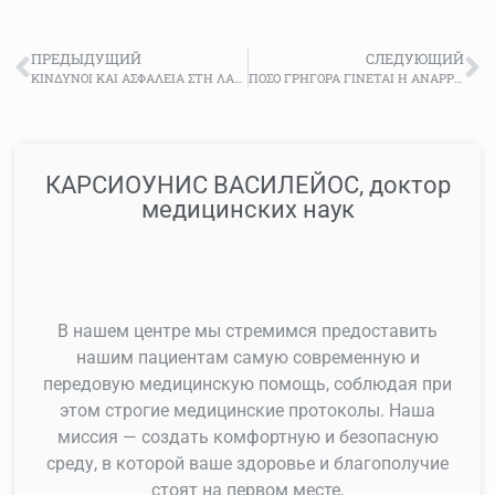
ПРЕДЫДУЩИЙ
СЛЕДУЮЩИЙ
ΚΙΝΔΥΝΟΙ ΚΑΙ ΑΣΦΑΛΕΙΑ ΣΤΗ ΛΑΠΑΡΟΣΚΟΠΙΚΗ ΧΕΙΡΟΥΡΓΙΚΗ: ΤΙ ΠΡΕΠΕΙ ΝΑ ΓΝΩΡΙΖΕΤΕ ΣΤΗ ΓΥΝΑΙΚΟΛΟΓΙΚΗ ΟΓΚΟΛΟΓΙΑ
ΠΟΣΟ ΓΡΗΓΟΡΑ ΓΙΝΕΤΑΙ Η ΑΝΑΡΡΩΣΗ ΜΕΤΑ ΑΠΟ ΛΑΠΑΡΟΣΚΟΠΙΚΗ ΧΕΙΡΟΥΡΓΙΚΗ
КАРСИОУНИС ВАСИЛЕЙОС, доктор
медицинских наук
В нашем центре мы стремимся предоставить
нашим пациентам самую современную и
передовую медицинскую помощь, соблюдая при
этом строгие медицинские протоколы. Наша
миссия — создать комфортную и безопасную
среду, в которой ваше здоровье и благополучие
стоят на первом месте.