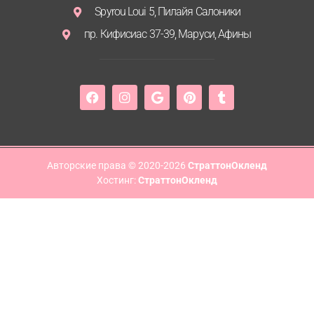
Spyrou Loui 5, Пилайя Салоники
пр. Кифисиас 37-39, Маруси, Афины
Авторские права © 2020-2026
СтраттонОкленд
Хостинг:
СтраттонОкленд