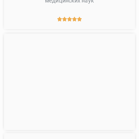
медицинских наук




