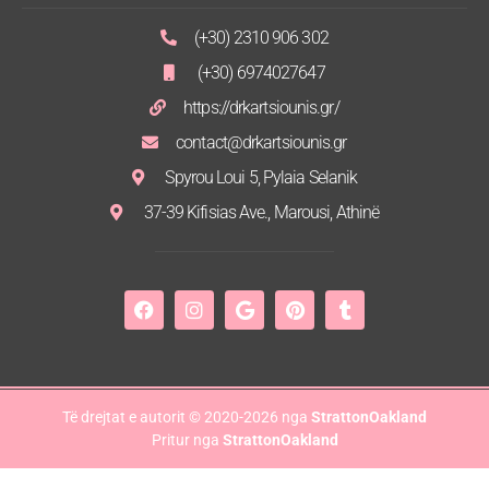
(+30) 2310 906 302
(+30) 6974027647
https://drkartsiounis.gr/
contact@drkartsiounis.gr
Spyrou Loui 5, Pylaia Selanik
37-39 Kifisias Ave., Marousi, Athinë
Të drejtat e autorit © 2020-2026 nga
StrattonOakland
Pritur nga
StrattonOakland