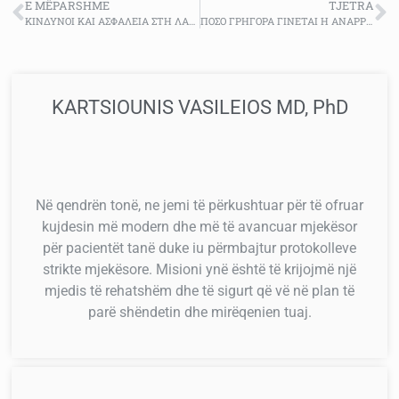
E MËPARSHME
TJETRA
ΚΙΝΔΥΝΟΙ ΚΑΙ ΑΣΦΑΛΕΙΑ ΣΤΗ ΛΑΠΑΡΟΣΚΟΠΙΚΗ ΧΕΙΡΟΥΡΓΙΚΗ: ΤΙ ΠΡΕΠΕΙ ΝΑ ΓΝΩΡΙΖΕΤΕ ΣΤΗ ΓΥΝΑΙΚΟΛΟΓΙΚΗ ΟΓΚΟΛΟΓΙΑ
ΠΟΣΟ ΓΡΗΓΟΡΑ ΓΙΝΕΤΑΙ Η ΑΝΑΡΡΩΣΗ ΜΕΤΑ ΑΠΟ ΛΑΠΑΡΟΣΚΟΠΙΚΗ ΧΕΙΡΟΥΡΓΙΚΗ
KARTSIOUNIS VASILEIOS MD, PhD
Në qendrën tonë, ne jemi të përkushtuar për të ofruar
kujdesin më modern dhe më të avancuar mjekësor
për pacientët tanë duke iu përmbajtur protokolleve
strikte mjekësore. Misioni ynë është të krijojmë një
mjedis të rehatshëm dhe të sigurt që vë në plan të
parë shëndetin dhe mirëqenien tuaj.