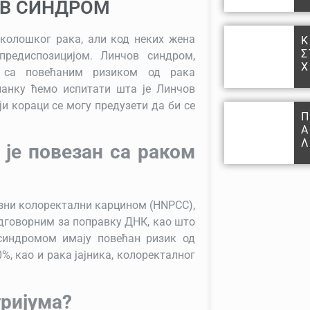
ОВ СИНДРОМ
еколошког рака, али код неких жена
Κ
Σ
предиспозицијом. Линчов синдром,
Χ
н са повећаним ризиком од рака
ланку ћемо испитати шта је Линчов
ји кораци се могу предузети да би се
Π
Α
Λ
 је повезан са раком
зни колоректални карцином (HNPCC),
одговорним за поправку ДНК, као што
индромом имају повећан ризик од
%, као и рака јајника, колоректалног
тријума?