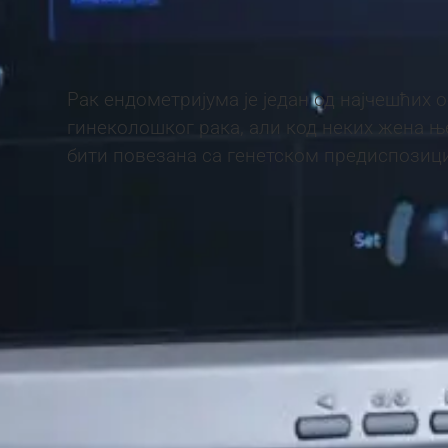
Рак ендометријума је један од најчешћих 
гинеколошког рака, али код неких жена њ
бити повезана са генетском предиспозиц