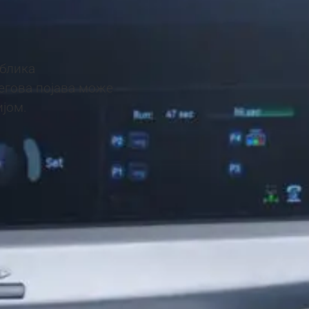
облика
егова појава може
ијом.