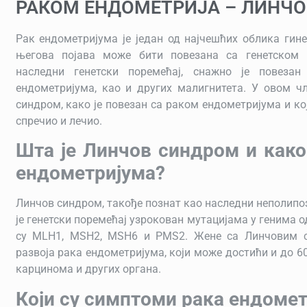
РАКОМ ЕНДОМЕТРИЈА – ЛИНЧ
Рак ендометријума је један од најчешћих облика гин
његова појава може бити повезана са генетском 
наследни генетски поремећај, снажно је повеза
ендометријума, као и других малигнитета. У овом ч
синдром, како је повезан са раком ендометријума и ко
спречио и лечио.
Шта је Линчов синдром и како
ендометријума?
Линчов синдром, такође познат као наследни неполипо
је генетски поремећај узрокован мутацијама у генима 
су MLH1, MSH2, MSH6 и PMS2. Жене са Линчовим с
развоја рака ендометријума, који може достићи и до 60
карцинома и других органа.
Који су симптоми рака ендоме