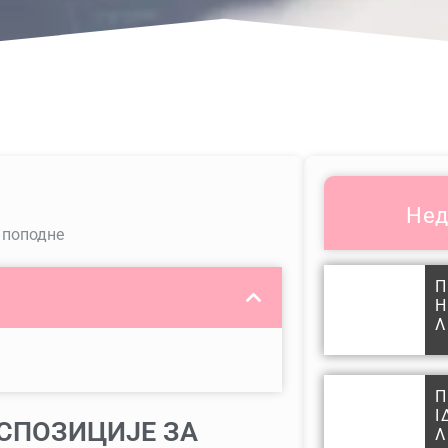
Нед
 поподне
Π
Η
Λ
Π
Ι
СПОЗИЦИЈЕ ЗА
Λ