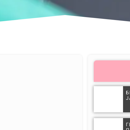
Б
Ј
Г