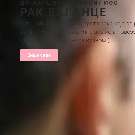
ДР КАРЦИУНИС ВАСИЛИОС
РАК БАЛАНЦЕ
Вагинални рак је ретка врста рака која се
вагине. Вагина је мишићна цев која повез
(доњи део материце) са вулвом (...
Више овде