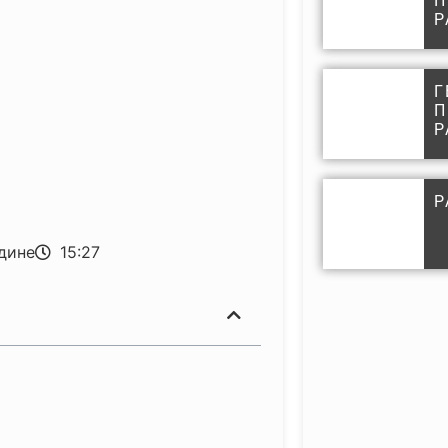
П
Р
Г
П
Р
Р
дине
15:27