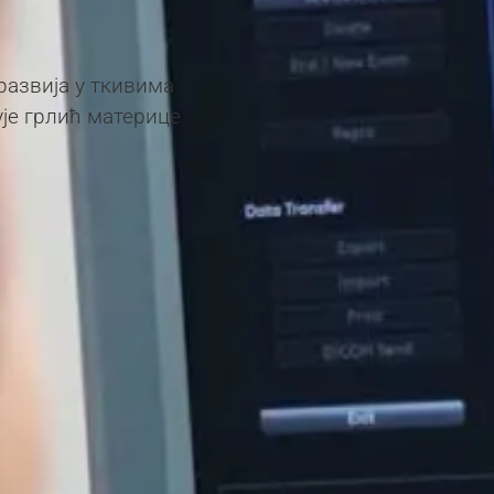
 развија у ткивима
ује грлић материце