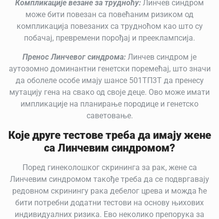
Компликације везане за трудноћу:
Линчев синдром
може бити повезан са повећаним ризиком од
компликација повезаних са трудноћом као што су
побачај, превремени порођај и прееклампсија.
Пренос Линчевог синдрома:
Линчев синдром је
аутозомно доминантни генетски поремећај, што значи
да оболеле особе имају шансе 501ТП3Т да пренесу
мутацију гена на свако од своје деце. Ово може имати
импликације на планирање породице и генетско
саветовање.
Које друге тестове треба да имају жене
са Линчевим синдромом?
Поред гинеколошког скрининга за рак, жене са
Линчевим синдромом такође треба да се подвргавају
редовном скринингу рака дебелог црева и можда ће
бити потребни додатни тестови на основу њихових
индивидуалних ризика. Ево неколико препорука за