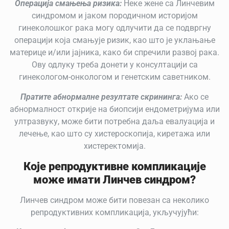
Операција смањења ризика:
Неке жене са Линчевим
синдромом и јаком породичном историјом
гинеколошког рака могу одлучити да се подвргну
операцији која смањује ризик, као што је уклањање
материце и/или јајника, како би спречили развој рака.
Ову одлуку треба донети у консултацији са
гинекологом-онкологом и генетским саветником.
Пратите абнормалне резултате скрининга:
Ако се
абнормалност открије на биопсији ендометријума или
ултразвуку, може бити потребна даља евалуација и
лечење, као што су хистероскопија, киретажа или
хистеректомија.
Које репродуктивне компликације
може имати Линчев синдром?
Линчев синдром може бити повезан са неколико
репродуктивних компликација, укључујући: