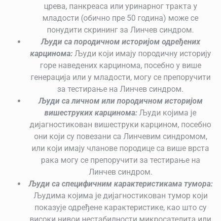
црева, панкреаса или уринарног тракта у
младости (обично пре 50 година) може се
понудити скрининг за Линчев синдром.
Људи са породичном историјом одређених
карцинома:
Људи који имају породичну историју
горе наведених карцинома, посебно у више
генерација или у младости, могу се препоручити
за тестирање на Линчев синдром.
Људи са личном или породичном историјом
вишеструких карцинома:
Људи којима је
дијагностикован вишеструки карцином, посебно
они који су повезани са Линчевим синдромом,
или који имају чланове породице са више врста
рака могу се препоручити за тестирање на
Линчев синдром.
Људи са специфичним карактеристикама тумора:
Људима којима је дијагностикован тумор који
показује одређене карактеристике, као што су
високи нивои нестабилности микросателита или