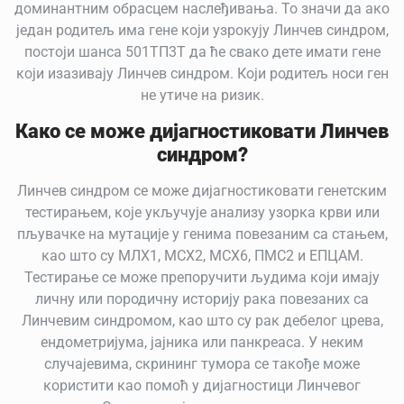
доминантним обрасцем наслеђивања. То значи да ако
један родитељ има гене који узрокују Линчев синдром,
постоји шанса 501ТП3Т да ће свако дете имати гене
који изазивају Линчев синдром. Који родитељ носи ген
не утиче на ризик.
Како се може дијагностиковати Линчев
синдром?
Линчев синдром се може дијагностиковати генетским
тестирањем, које укључује анализу узорка крви или
пљувачке на мутације у генима повезаним са стањем,
као што су МЛХ1, МСХ2, МСХ6, ПМС2 и ЕПЦАМ
.
Тестирање се може препоручити људима који имају
личну или породичну историју рака повезаних са
Линчевим синдромом, као што су рак дебелог црева,
ендометријума, јајника или панкреаса.
У неким
случајевима, скрининг тумора се такође може
користити као помоћ у дијагностици Линчевог