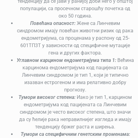
тенденцију да се јави у ранијој доби него у општој
популацији, са просечном старошћу почетка од
око 50 година.
Повећана опасност:
Жене са Линчевим
синдромом имају повећан животни ризик од рака
ендометријума, са проценама у распону од 25-
601ТП3Т у зависности од специфичне мутације
гена и других фактора.
Углавном карцином ендометријума типа 1:
Већина
карцинома ендометријума код пацијената са
Линчевим синдромом је тип 1, који је типично
изазван естрогеном и има релативно добру
прогнозу.
Тумори високог степена:
Иако је тип 1, карцином
ендометријума код пацијената са Линчевим
синдромом је често високог степена, што значи
да су ћелије рака неправилнијег изгледа и имају
тенденцију бржег раста и ширења.
Тумори са специфичним генетским променама: