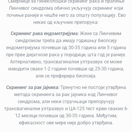
Смернице за гинеколошки скрининг рака и праћење
Линчевог синдрома обично укључују скрининг који
почиње раније и чешће него за општу популацију. Ево
неких од кључних препорука:
Скрининг рака ендометријума:
Жене са Линчевим
синдромом треба да имају годишњу биопсију
ендометријума почевши од 30-35 година или 5 година
пре прве дијагнозе рака у породици, шта год је раније.
Алтернативно, трансвагинални ултразвук се може
изводити сваке 1-2 године почевши од 25-30 година,
али се преферира биопсија.
Скрининг за рак јајника:
Тренутно не постоји утврђена
метода скрининга за рак јајника код Линчевог
синдрома, али неки стручњаци препоручују
трансвагинални ултразвук и ЦА-125 тест крви сваких 6-
12 месеци почевши од 30-35 година. Међутим,
ефикасност ове мере није добро утврђена.