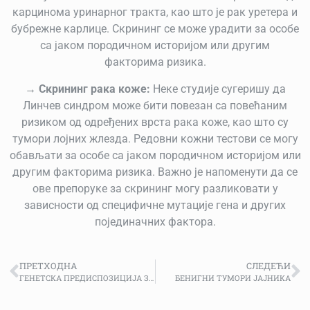
карцинома уринарног тракта, као што је рак уретера и
бубрежне карлице. Скрининг се може урадити за особе
са јаком породичном историјом или другим
факторима ризика.
→
Скрининг рака коже:
Неке студије сугеришу да
Линчев синдром може бити повезан са повећаним
ризиком од одређених врста рака коже, као што су
тумори лојних жлезда. Редовни кожни тестови се могу
обављати за особе са јаком породичном историјом или
другим факторима ризика.
Важно је напоменути да се
ове препоруке за скрининг могу разликовати у
зависности од специфичне мутације гена и других
појединачних фактора.
ПРЕТХОДНА
СЛЕДЕЋИ
ГЕНЕТСКА ПРЕДИСПОЗИЦИЈА ЗА РАК ЈАЈНИКА
БЕНИГНИ ТУМОРИ ЈАЈНИКА