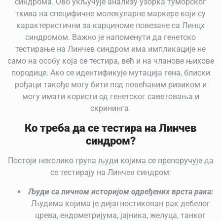
синдрома. Ово укључује анализу узорка туморског
ткива на специфичне молекуларне маркере који су
карактеристични за карциноме повезане са Линцх
синдромом.
Важно је напоменути да генетско
тестирање на Линчев синдром има импликације не
само на особу која се тестира, већ и на чланове њихове
породице. Ако се идентификује мутација гена, блиски
рођаци такође могу бити под повећаним ризиком и
могу имати користи од генетског саветовања и
скрининга.
Ко треба да се тестира на Линчев
синдром?
Постоји неколико група људи којима се препоручује да
се тестирају на Линчев синдром:
Људи са личном историјом одређених врста рака:
Људима којима је дијагностикован рак дебелог
црева, ендометријума, јајника, желуца, танког