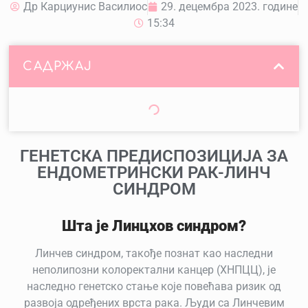
Др Карциунис Василиос
29. децембра 2023. године
15:34
САДРЖАЈ
ГЕНЕТСКА ПРЕДИСПОЗИЦИЈА ЗА
ЕНДОМЕТРИНСКИ РАК-ЛИНЧ
СИНДРОМ
Шта је Линцхов синдром?
Линчев синдром, такође познат као наследни
неполипозни колоректални канцер (ХНПЦЦ), је
наследно генетско стање које повећава ризик од
развоја одређених врста рака. Људи са Линчевим