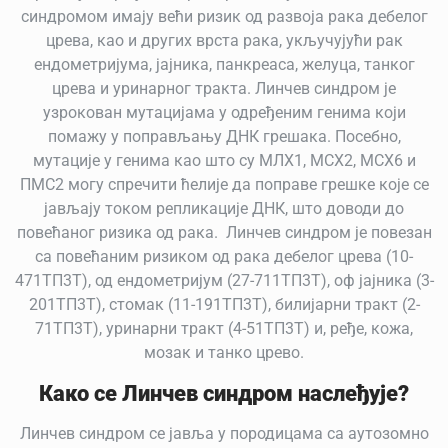
синдромом имају већи ризик од развоја рака дебелог
црева, као и других врста рака, укључујући рак
ендометријума, јајника, панкреаса, желуца, танког
црева и уринарног тракта.
Линчев синдром је
узрокован мутацијама у одређеним генима који
помажу у поправљању ДНК грешака. Посебно,
мутације у генима као што су МЛХ1, МСХ2, МСХ6 и
ПМС2 могу спречити ћелије да поправе грешке које се
јављају током репликације ДНК, што доводи до
повећаног ризика од рака.
Линчев синдром је повезан
са повећаним ризиком од рака дебелог црева (10-
471ТП3Т), од
ендометријум
(27-711ТП3Т), оф
јајника
(3-
201ТП3Т), стомак (11-191ТП3Т), билијарни тракт (2-
71ТП3Т), уринарни тракт (4-51ТП3Т) и, ређе, кожа,
мозак и танко црево.
Како се Линчев синдром наслеђује?
Линчев синдром се јавља у породицама са аутозомно