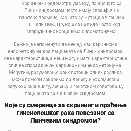
Карциноми ендометријума код пацијената са
Линцх синдромом често имају специфичне
генетске промене, као што су мутације у генима
ПТЕН или ПИК3ЦА, које се не виде често код
спорадичних карцинома ендометријума.
Важно је напоменути да немају сви карциноми
ендометријума код пацијената са Линцх синдромом
ове карактеристике, а неки могу имати карактеристике
сличне спорадичним карциномима ендометријума.
Међутим, разумевање ових потенцијалних разлика
може помоћи лекарима да донесу информисане
одлуке о скринингу, лечењу и генетском саветовању
пацијената са Линчевим синдромом.
Које су смернице за скрининг и праћење
гинеколошког рака повезаног са
Линчевим синдромом?