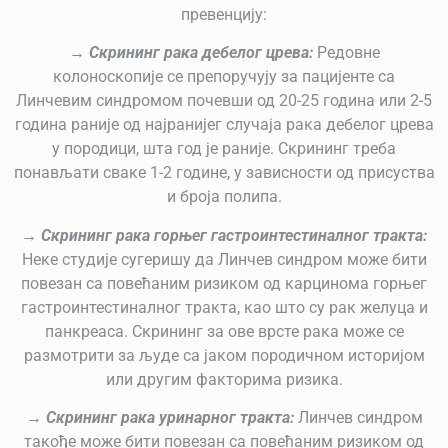
превенцију:
→ Скрининг рака дебелог црева:
Редовне
колоноскопије се препоручују за пацијенте са
Линчевим синдромом почевши од 20-25 година или 2-5
година раније од најранијег случаја рака дебелог црева
у породици, шта год је раније. Скрининг треба
понављати сваке 1-2 године, у зависности од присуства
и броја полипа.
→
Скрининг рака горњег гастроинтестиналног тракта:
Неке студије сугеришу да Линчев синдром може бити
повезан са повећаним ризиком од карцинома горњег
гастроинтестиналног тракта, као што су рак желуца и
панкреаса. Скрининг за ове врсте рака може се
размотрити за људе са јаком породичном историјом
или другим факторима ризика.
→ Скрининг рака уринарног тракта:
Линчев синдром
такође може бити повезан са повећаним ризиком од