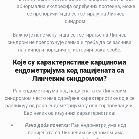
абнормална експресија одређених протеина, може
се препоручити да се тестирају на Линчев
синдром.
Важно је напоменути да се тестирање на Линчев
синдром не препоручује свима и треба да се заснива
на личној и породичној историји рака особе.
Које су карактеристике карцинома
ендометријума код пацијената са
Линчевим синдромом?
Рак ендометријума код пацијената са Линчевим
синдромом често има одређене карактеристике које се
разликују од рака ендометријума у општој популацији.
Ево неких од кључних карактеристика:
Рано доба почетка:
Рак ендометријума код
пацијената са Линчевим синдромом има