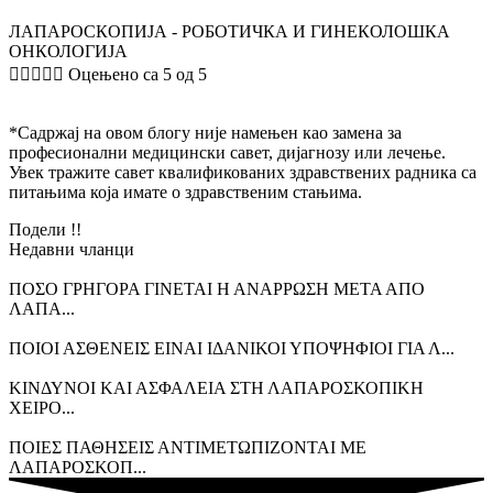
ЛАПАРОСКОПИЈА - РОБОТИЧКА И ГИНЕКОЛОШКА
ОНКОЛОГИЈА





Оцењено са 5 од 5
*Садржај на овом блогу није намењен као замена за
професионални медицински савет, дијагнозу или лечење.
Увек тражите савет квалификованих здравствених радника са
питањима која имате о здравственим стањима.
Подели !!
Недавни чланци
ΠΟΣΟ ΓΡΗΓΟΡΑ ΓΙΝΕΤΑΙ Η ΑΝΑΡΡΩΣΗ ΜΕΤΑ ΑΠΟ
ΛΑΠΑ...
ΠΟΙΟΙ ΑΣΘΕΝΕΙΣ ΕΙΝΑΙ ΙΔΑΝΙΚΟΙ ΥΠΟΨΗΦΙΟΙ ΓΙΑ Λ...
ΚΙΝΔΥΝΟΙ ΚΑΙ ΑΣΦΑΛΕΙΑ ΣΤΗ ΛΑΠΑΡΟΣΚΟΠΙΚΗ
ΧΕΙΡΟ...
ΠΟΙΕΣ ΠΑΘΗΣΕΙΣ ΑΝΤΙΜΕΤΩΠΙΖΟΝΤΑΙ ΜΕ
ΛΑΠΑΡΟΣΚΟΠ...