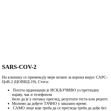
SARS-COV-2
На клинику се примењују мере везане за корона вирус САРС-
ЦоВ-2 (ЦОВИД-19). Стога:
Посета ординацији је ИСКЉУЧИВО уз претходну
најаву, чак и телефоном
било да је у питању преглед, резултати теста или рецепт.
Молимо да дођете ТАЧНО у заказано време.
САМО лице које треба да се прегледа треба да дође без