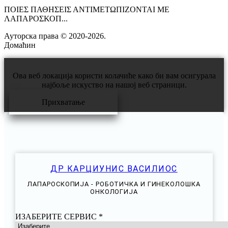
ΠΟΙΕΣ ΠΑΘΗΣΕΙΣ ΑΝΤΙΜΕΤΩΠΙΖΟΝΤΑΙ ΜΕ
ΛΑΠΑΡΟΣΚΟΠ...
Ауторска права © 2020-2026.
СтраттонОакланд
Домаћин
СтраттонОакланд
Ова веб локација користи колачиће како би вам осигурала
најбоље искуство на нашој веб страници.
Прихватање
ДР КАРЦИУНИС ВАСИЛИОС
ЛАПАРОСКОПИЈА - РОБОТИЧКА И ГИНЕКОЛОШКА
ОНКОЛОГИЈА
ИЗАБЕРИТЕ СЕРВИС
*