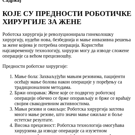
Садржај
КОЈЕ СУ ПРЕДНОСТИ РОБОТИЧКЕ
ХИРУРГИЈЕ ЗА ЖЕНЕ
Роботска хирургија је револуционирала гинеколошку
хирургију, нудећи нова, безбеднија и мање инвазивна решења
за жене којима је потребна операција. Користећи
најсавременију технологију, хирурзи могу да изводе сложене
операције са већом прецизношћу.
Предности роботске хирургије:
Мање бола: Захваљујући мањим резовима, пацијенти
осећају мање болова након операције у поређењу са
традиционалним методама.
Бржи опоравак: Жене које се подвргну роботској
операцији обично се брже опорављају и брже се враћају
својим свакодневним активностима.
Мањи резови и ожиљци: Роботска хирургија захтева
много мање резове, што значи мање ожиљке и боље
естетске резултате.
Висока прецизност: Роботска технологија омогућава
хирурзима да изводе операције са изузетном