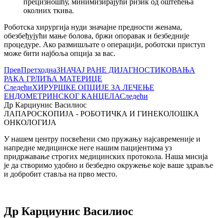
прецизношћу, минимизирајући ризик од оштећења
околних ткива.
Роботска хирургија нуди значајне предности женама,
обезбеђујући мање болова, бржи опоравак и безбедније
процедуре. Ако размишљате о операцији, роботски приступ
може бити најбоља опција за вас.
Прев
Претходна
ЗНАЧАЈ РАНЕ ДИЈАГНОСТИКОВАЊА
РАКА ГРЛИЋА МАТЕРИЦЕ
Следећи
ХИРУРШКЕ ОПЦИЈЕ ЗА ЛЕЧЕЊЕ
ЕНДОМЕТРИНСКОГ КАНЦЕЛА
Следећи
Др Карциунис Василиос
ЛАПАРОСКОПИЈА - РОБОТИЧКА И ГИНЕКОЛОШКА
ОНКОЛОГИЈА
У нашем центру посвећени смо пружању најсавременије и
напредне медицинске неге нашим пацијентима уз
придржавање строгих медицинских протокола. Наша мисија
је да створимо удобно и безбедно окружење које ваше здравље
и добробит ставља на прво место.
Др Карциунис Василиос