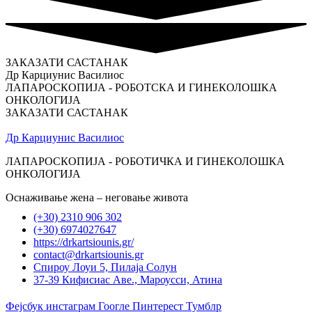
ЗАКАЗАТИ САСТАНАК
Др Карциунис Василиос
ЛАПАРОСКОПИЈА - РОБОТСКА И ГИНЕКОЛОШКА
ОНКОЛОГИЈА
ЗАКАЗАТИ САСТАНАК
Др Карциунис Василиос
ЛАПАРОСКОПИЈА - РОБОТИЧКА И ГИНЕКОЛОШКА
ОНКОЛОГИЈА
Оснаживање жена – неговање живота
(+30) 2310 906 302
(+30) 6974027647
https://drkartsiounis.gr/
contact@drkartsiounis.gr
Спироу Лоуи 5, Пилаја Солун
37-39 Кифисиас Аве., Мароусси, Атина
Фејсбук
инстаграм
Гоогле
Пинтерест
Тумблр