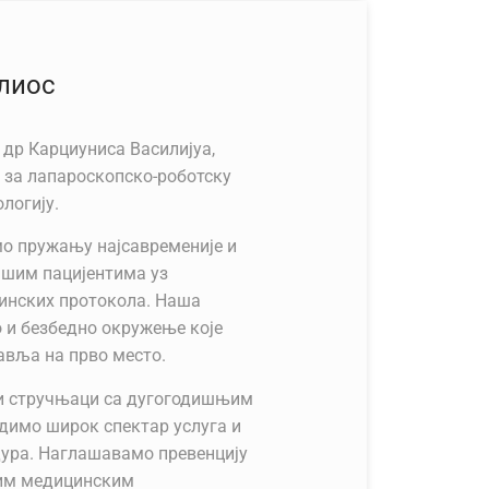
лиос
др Карциуниса Василијуа,
 за лапароскопско-роботску
логију.
мо пружању најсавременије и
ашим пацијентима уз
инских протокола. Наша
о и безбедно окружење које
авља на прво место.
ни стручњаци са дугогодишњим
удимо широк спектар услуга и
ура. Наглашавамо превенцију
ијим медицинским