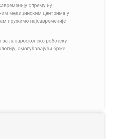
савременију опрему иу
тним медицинским центрима у
 вам пружимо најсавременије
н за лапароскопско-роботску
ологију, омогућавајући брже
годности за наше пацијенте.
иступ сваком пацијенту,
о индивидуалне потребе сваке
та.
аћи мноштво информација о
корисне чланке и савете за
равља. Такође можете
еко наше веб странице за