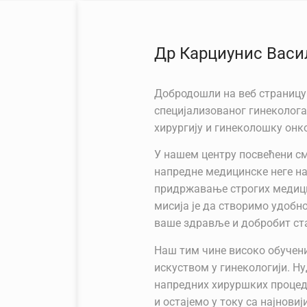
Др Карциунис Васи
Добродошли на веб страницу 
специјализованог гинеколога
хирургију и гинеколошку онко
У нашем центру посвећени с
напредне медицинске неге н
придржавање строгих медиц
мисија је да створимо удобн
ваше здравље и добробит ст
Наш тим чине високо обуче
искуством у гинекологији. Н
напредних хируршких процед
и остајемо у току са најнов