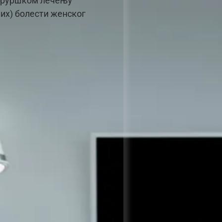
хируршком лечењу
их) болести женског