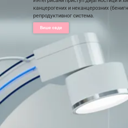
Интегрисани приступ дијагностици и 
канцерогених и неканцерозних (бенигн
репродуктивног система.
Више овде