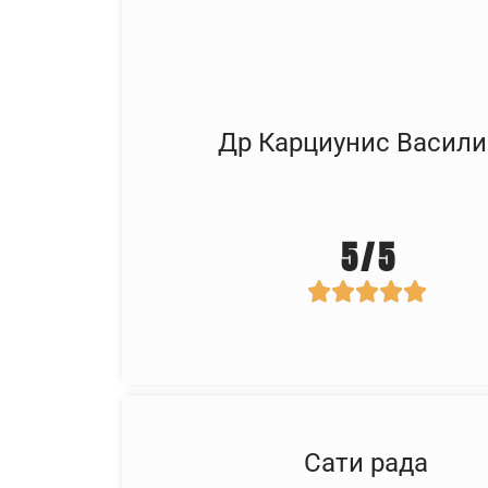
Др Карциунис Васили
5 / 5





Сати рада