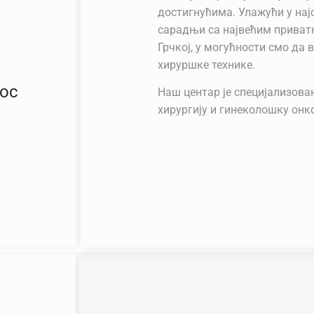
достигнућима. Улажући у нај
сарадњи са највећим прива
Грчкој, у могућности смо да
хируршке технике.
ос
Наш центар је специјализова
хирургију и гинеколошку онк
време опоравка уз мање нела
Ми имамо персонализован пр
осигуравајући да задовољим
особе која уђе кроз наша вра
На нашем сајту можете прон
услугама које нудимо, као и 
одржавање гинеколошког зд
заказати термин директно пр
вашу најбржу услугу.