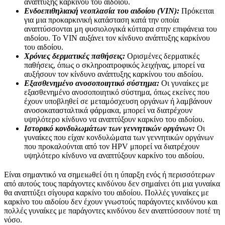
ανάπτυξης καρκίνου του αιδοίου.
Ενδοεπιθηλιακή νεοπλασία του αιδοίου (VIN):
Πρόκειται
για μια προκαρκινική κατάσταση κατά την οποία
αναπτύσσονται μη φυσιολογικά κύτταρα στην επιφάνεια του
αιδοίου. Το VIN αυξάνει τον κίνδυνο ανάπτυξης καρκίνου
του αιδοίου.
Χρόνιες δερματικές παθήσεις:
Ορισμένες δερματικές
παθήσεις, όπως ο σκληροατροφικός λειχήνας, μπορεί να
αυξήσουν τον κίνδυνο ανάπτυξης καρκίνου του αιδοίου.
Εξασθενημένο ανοσοποιητικό σύστημα:
Οι γυναίκες με
εξασθενημένο ανοσοποιητικό σύστημα, όπως εκείνες που
έχουν υποβληθεί σε μεταμόσχευση οργάνων ή λαμβάνουν
ανοσοκατασταλτικά φάρμακα, μπορεί να διατρέχουν
υψηλότερο κίνδυνο να αναπτύξουν καρκίνο του αιδοίου.
Ιστορικό κονδυλωμάτων των γεννητικών οργάνων:
Οι
γυναίκες που είχαν κονδυλώματα των γεννητικών οργάνων
που προκαλούνται από τον HPV μπορεί να διατρέχουν
υψηλότερο κίνδυνο να αναπτύξουν καρκίνο του αιδοίου.
Είναι σημαντικό να σημειωθεί ότι η ύπαρξη ενός ή περισσότερων
από αυτούς τους παράγοντες κινδύνου δεν σημαίνει ότι μια γυναίκα
θα αναπτύξει σίγουρα καρκίνο του αιδοίου. Πολλές γυναίκες με
καρκίνο του αιδοίου δεν έχουν γνωστούς παράγοντες κινδύνου και
πολλές γυναίκες με παράγοντες κινδύνου δεν αναπτύσσουν ποτέ τη
νόσο.