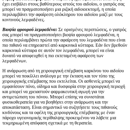
έχει εισβάλει στους βαθύτερους ιστούς του αιδοίου, ο γιατρός σας
μπορεί να πραγματοποιήσει μια ριζική αιδοιοεκτομή, η οποία
περιλαμβάνει την αφαίρεση ολόκληρου του αιδοίου μαζί με τους
κοντινούς λεμφαδένες.
Βιοψία φρουρού λεμφαδένα:
Σε ορισμένες περιπτώσεις, ο γιατρός
σας μπορεί να πραγματοποιήσει βιοψία φρουρού λεμφαδένα, η
οποία περιλαμβάνει πρώτα την αφαίρεση του λεμφαδένα που είναι
πιο πιθανό να επηρεαστεί από καρκινικά κύτταρα. Εάν δεν βρεθούν
καρκινικά κύτταρα σε αυτόν τον λεμφαδένα, μπορεί να είναι
δυνατό να αποφευχθεί η πιο εκτεταμένη αφαίρεση των
λεμφαδένων.
Η ανάρρωση από τη χειρουργική επέμβαση καρκίνου του αιδοίου
μπορεί να ποικίλλει ανάλογα με την έκταση και τον τύπο της
χειρουργικής επέμβασης που εκτελείται. Οι ασθενείς μπορεί να
εμφανίσουν πόνο, οίδημα και δυσφορία στην χειρουργική περιοχή
και μπορεί να χρειαστούν φαρμακευτική αγωγή για την
αντιμετώπιση του πόνου. Μπορεί επίσης να συνιστάται
φυσικοθεραπεία για να βοηθήσει στην ανάρρωση και την
αποκατάσταση. Είναι σημαντικό να συζητήσετε τους πιθανούς
κινδύνους και τα οφέλη της χειρουργικής επέμβασης με έναν
πάροχο υγειονομικής περίθαλψης προκειμένου να λάβετε μια
τεκμηριωμένη απόφαση σχετικά με τη θεραπεία.