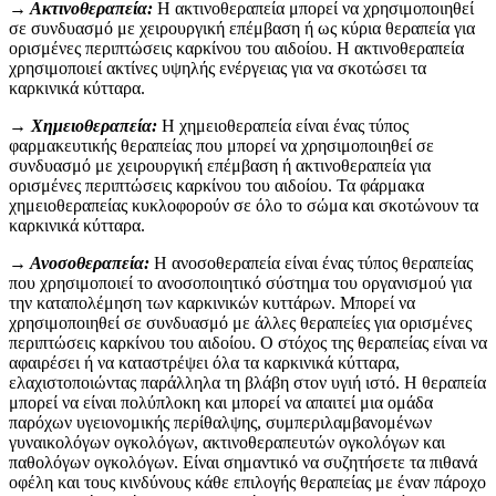
→ Ακτινοθεραπεία:
Η ακτινοθεραπεία μπορεί να χρησιμοποιηθεί
σε συνδυασμό με χειρουργική επέμβαση ή ως κύρια θεραπεία για
ορισμένες περιπτώσεις καρκίνου του αιδοίου. Η ακτινοθεραπεία
χρησιμοποιεί ακτίνες υψηλής ενέργειας για να σκοτώσει τα
καρκινικά κύτταρα.
→ Χημειοθεραπεία:
Η χημειοθεραπεία είναι ένας τύπος
φαρμακευτικής θεραπείας που μπορεί να χρησιμοποιηθεί σε
συνδυασμό με χειρουργική επέμβαση ή ακτινοθεραπεία για
ορισμένες περιπτώσεις καρκίνου του αιδοίου. Τα φάρμακα
χημειοθεραπείας κυκλοφορούν σε όλο το σώμα και σκοτώνουν τα
καρκινικά κύτταρα.
→ Ανοσοθεραπεία:
Η ανοσοθεραπεία είναι ένας τύπος θεραπείας
που χρησιμοποιεί το ανοσοποιητικό σύστημα του οργανισμού για
την καταπολέμηση των καρκινικών κυττάρων. Μπορεί να
χρησιμοποιηθεί σε συνδυασμό με άλλες θεραπείες για ορισμένες
περιπτώσεις καρκίνου του αιδοίου.
Ο στόχος της θεραπείας είναι να
αφαιρέσει ή να καταστρέψει όλα τα καρκινικά κύτταρα,
ελαχιστοποιώντας παράλληλα τη βλάβη στον υγιή ιστό. Η θεραπεία
μπορεί να είναι πολύπλοκη και μπορεί να απαιτεί μια ομάδα
παρόχων υγειονομικής περίθαλψης, συμπεριλαμβανομένων
γυναικολόγων ογκολόγων, ακτινοθεραπευτών ογκολόγων και
παθολόγων ογκολόγων. Είναι σημαντικό να συζητήσετε τα πιθανά
οφέλη και τους κινδύνους κάθε επιλογής θεραπείας με έναν πάροχο