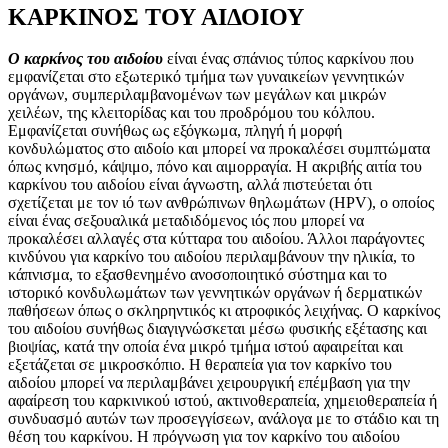
ΚΑΡΚΙΝΟΣ ΤΟΥ ΑΙΔΟΙΟΥ
Ο καρκίνος του αιδοίου
είναι ένας σπάνιος τύπος καρκίνου που
εμφανίζεται στο εξωτερικό τμήμα των γυναικείων γεννητικών
οργάνων, συμπεριλαμβανομένων των μεγάλων και μικρών
χειλέων, της κλειτορίδας και του προδρόμου του κόλπου.
Εμφανίζεται συνήθως ως εξόγκωμα, πληγή ή μορφή
κονδυλώματος στο αιδοίο και μπορεί να προκαλέσει συμπτώματα
όπως κνησμό, κάψιμο, πόνο και αιμορραγία.
Η ακριβής αιτία του
καρκίνου του αιδοίου είναι άγνωστη, αλλά πιστεύεται ότι
σχετίζεται με τον ιό των ανθρώπινων θηλωμάτων (HPV), ο οποίος
είναι ένας σεξουαλικά μεταδιδόμενος ιός που μπορεί να
προκαλέσει αλλαγές στα κύτταρα του αιδοίου. Άλλοι παράγοντες
κινδύνου για καρκίνο του αιδοίου περιλαμβάνουν την ηλικία, το
κάπνισμα, το εξασθενημένο ανοσοποιητικό σύστημα και το
ιστορικό κονδυλωμάτων των γεννητικών οργάνων ή δερματικών
παθήσεων όπως ο σκληρηντικός κι ατροφικός λειχήνας.
Ο καρκίνος
του αιδοίου συνήθως διαγιγνώσκεται μέσω φυσικής εξέτασης και
βιοψίας, κατά την οποία ένα μικρό τμήμα ιστού αφαιρείται και
εξετάζεται σε μικροσκόπιο. Η θεραπεία για τον καρκίνο του
αιδοίου μπορεί να περιλαμβάνει χειρουργική επέμβαση για την
αφαίρεση του καρκινικού ιστού, ακτινοθεραπεία, χημειοθεραπεία ή
συνδυασμό αυτών των προσεγγίσεων, ανάλογα με το στάδιο και τη
θέση του καρκίνου. Η πρόγνωση για τον καρκίνο του αιδοίου