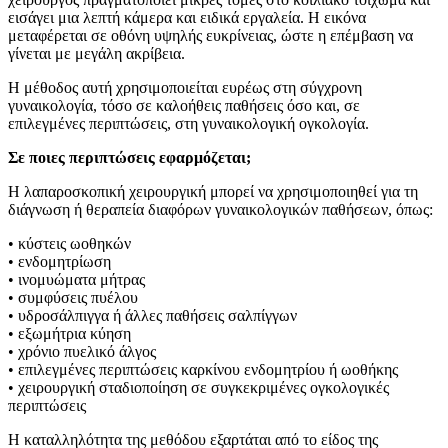
εισάγει μια λεπτή κάμερα και ειδικά εργαλεία. Η εικόνα
μεταφέρεται σε οθόνη υψηλής ευκρίνειας, ώστε η επέμβαση να
γίνεται με μεγάλη ακρίβεια.
Η μέθοδος αυτή χρησιμοποιείται ευρέως στη σύγχρονη
γυναικολογία, τόσο σε καλοήθεις παθήσεις όσο και, σε
επιλεγμένες περιπτώσεις, στη γυναικολογική ογκολογία.
Σε ποιες περιπτώσεις εφαρμόζεται;
Η λαπαροσκοπική χειρουργική μπορεί να χρησιμοποιηθεί για τη
διάγνωση ή θεραπεία διαφόρων γυναικολογικών παθήσεων, όπως:
• κύστεις ωοθηκών
• ενδομητρίωση
• ινομυώματα μήτρας
• συμφύσεις πυέλου
• υδροσάλπιγγα ή άλλες παθήσεις σαλπίγγων
• εξωμήτρια κύηση
• χρόνιο πυελικό άλγος
• επιλεγμένες περιπτώσεις καρκίνου ενδομητρίου ή ωοθήκης
• χειρουργική σταδιοποίηση σε συγκεκριμένες ογκολογικές
περιπτώσεις
Η καταλληλότητα της μεθόδου εξαρτάται από το είδος της