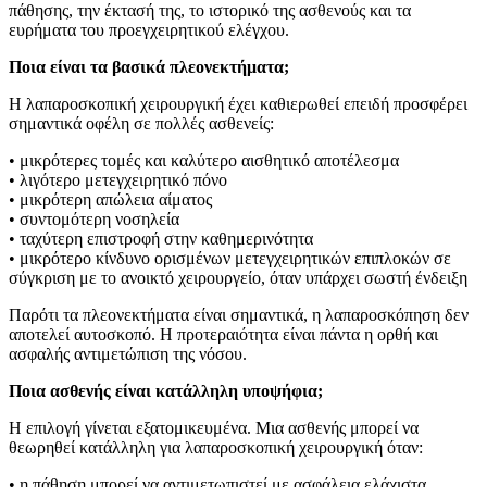
πάθησης, την έκτασή της, το ιστορικό της ασθενούς και τα
ευρήματα του προεγχειρητικού ελέγχου.
Ποια είναι τα βασικά πλεονεκτήματα;
Η λαπαροσκοπική χειρουργική έχει καθιερωθεί επειδή προσφέρει
σημαντικά οφέλη σε πολλές ασθενείς:
• μικρότερες τομές και καλύτερο αισθητικό αποτέλεσμα
• λιγότερο μετεγχειρητικό πόνο
• μικρότερη απώλεια αίματος
• συντομότερη νοσηλεία
• ταχύτερη επιστροφή στην καθημερινότητα
• μικρότερο κίνδυνο ορισμένων μετεγχειρητικών επιπλοκών σε
σύγκριση με το ανοικτό χειρουργείο, όταν υπάρχει σωστή ένδειξη
Παρότι τα πλεονεκτήματα είναι σημαντικά, η λαπαροσκόπηση δεν
αποτελεί αυτοσκοπό. Η προτεραιότητα είναι πάντα η ορθή και
ασφαλής αντιμετώπιση της νόσου.
Ποια ασθενής είναι κατάλληλη υποψήφια;
Η επιλογή γίνεται εξατομικευμένα. Μια ασθενής μπορεί να
θεωρηθεί κατάλληλη για λαπαροσκοπική χειρουργική όταν:
• η πάθηση μπορεί να αντιμετωπιστεί με ασφάλεια ελάχιστα