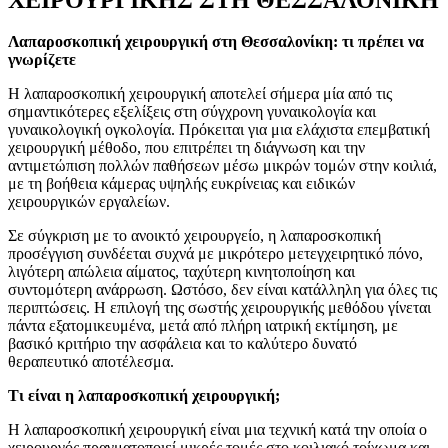
Λαπαροσκοπική χειρουργική στη Θεσσαλονίκη: τι πρέπει να
γνωρίζετε
Η λαπαροσκοπική χειρουργική αποτελεί σήμερα μία από τις
σημαντικότερες εξελίξεις στη σύγχρονη γυναικολογία και
γυναικολογική ογκολογία. Πρόκειται για μια ελάχιστα επεμβατική
χειρουργική μέθοδο, που επιτρέπει τη διάγνωση και την
αντιμετώπιση πολλών παθήσεων μέσω μικρών τομών στην κοιλιά,
με τη βοήθεια κάμερας υψηλής ευκρίνειας και ειδικών
χειρουργικών εργαλείων.
Σε σύγκριση με το ανοικτό χειρουργείο, η λαπαροσκοπική
προσέγγιση συνδέεται συχνά με μικρότερο μετεγχειρητικό πόνο,
λιγότερη απώλεια αίματος, ταχύτερη κινητοποίηση και
συντομότερη ανάρρωση. Ωστόσο, δεν είναι κατάλληλη για όλες τις
περιπτώσεις. Η επιλογή της σωστής χειρουργικής μεθόδου γίνεται
πάντα εξατομικευμένα, μετά από πλήρη ιατρική εκτίμηση, με
βασικό κριτήριο την ασφάλεια και το καλύτερο δυνατό
θεραπευτικό αποτέλεσμα.
Τι είναι η λαπαροσκοπική χειρουργική;
Η λαπαροσκοπική χειρουργική είναι μια τεχνική κατά την οποία ο
χειρουργός πραγματοποιεί μικρές τομές στο κοιλιακό τοίχωμα και