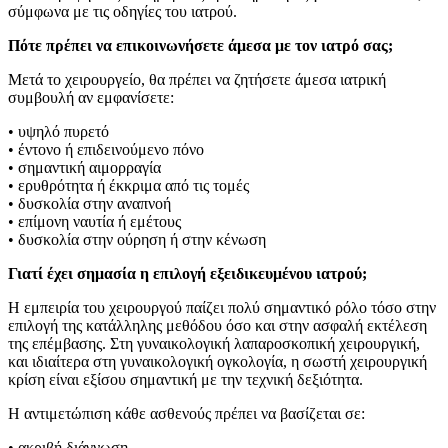
σύμφωνα με τις οδηγίες του ιατρού.
Πότε πρέπει να επικοινωνήσετε άμεσα με τον ιατρό σας;
Μετά το χειρουργείο, θα πρέπει να ζητήσετε άμεσα ιατρική
συμβουλή αν εμφανίσετε:
• υψηλό πυρετό
• έντονο ή επιδεινούμενο πόνο
• σημαντική αιμορραγία
• ερυθρότητα ή έκκριμα από τις τομές
• δυσκολία στην αναπνοή
• επίμονη ναυτία ή εμέτους
• δυσκολία στην ούρηση ή στην κένωση
Γιατί έχει σημασία η επιλογή εξειδικευμένου ιατρού;
Η εμπειρία του χειρουργού παίζει πολύ σημαντικό ρόλο τόσο στην
επιλογή της κατάλληλης μεθόδου όσο και στην ασφαλή εκτέλεση
της επέμβασης. Στη γυναικολογική λαπαροσκοπική χειρουργική,
και ιδιαίτερα στη γυναικολογική ογκολογία, η σωστή χειρουργική
κρίση είναι εξίσου σημαντική με την τεχνική δεξιότητα.
Η αντιμετώπιση κάθε ασθενούς πρέπει να βασίζεται σε:
• ακριβή διάγνωση