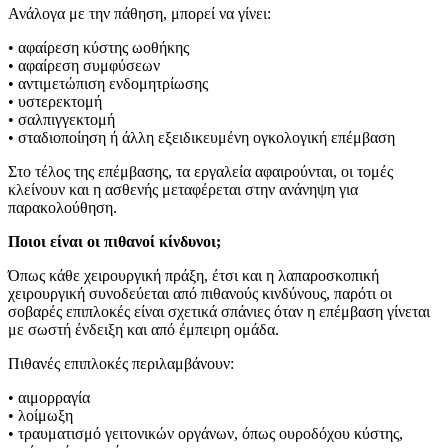
Ανάλογα με την πάθηση, μπορεί να γίνει:
• αφαίρεση κύστης ωοθήκης
• αφαίρεση συμφύσεων
• αντιμετώπιση ενδομητρίωσης
• υστερεκτομή
• σαλπιγγεκτομή
• σταδιοποίηση ή άλλη εξειδικευμένη ογκολογική επέμβαση
Στο τέλος της επέμβασης, τα εργαλεία αφαιρούνται, οι τομές
κλείνουν και η ασθενής μεταφέρεται στην ανάνηψη για
παρακολούθηση.
Ποιοι είναι οι πιθανοί κίνδυνοι;
Όπως κάθε χειρουργική πράξη, έτσι και η λαπαροσκοπική
χειρουργική συνοδεύεται από πιθανούς κινδύνους, παρότι οι
σοβαρές επιπλοκές είναι σχετικά σπάνιες όταν η επέμβαση γίνεται
με σωστή ένδειξη και από έμπειρη ομάδα.
Πιθανές επιπλοκές περιλαμβάνουν:
• αιμορραγία
• λοίμωξη
• τραυματισμό γειτονικών οργάνων, όπως ουροδόχου κύστης,