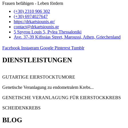
Frauen befähigen - Leben fördern
(+30) 2310 906 302
(+30) 6974027647
https://drkartsiounis.gr/
contact@drkartsiounis.gr
5 Spyrou Louis 5, Pylea Thessaloniki
Ave. 37-39 Kifissias Street, Maroussi, Athen, Griechenland
Facebook
Instagram
Google
Pinterest
Tumblr
DIENSTLEISTUNGEN
GUTARTIGE EIERSTOCKTUMORE
Genetische Veranlagung zu endometralem Krebs...
GENETISCHE VERANLAGUNG FÜR EIERSTOCKKREBS
SCHEIDENKREBS
BLOG