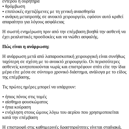
εντέρου ή ουρητήρα
• θρόμβωση
• επιπλοκές σχετιζόμενες με τη γενική αναισθησία
• ανάγκη μετατροπής σε ανοικτό χειρουργείο, εφόσον αυτό κριθεί
απαραίτητο για λόγους ασφάλειας
Η σωστή ενημέρωση πριν από την επέμβαση βοηθά την ασθενή να
έχει ρεαλιστικές προσδοκίες και να νιώθει ασφαλής.
Πώς είναι η ανάρρωση;
Η ανάρρωση μετά από λαπαροσκοπική χειρουργική είναι συνήθως
ταχύτερη σε σχέση με το ανοικτό χειρουργείο. Οι περισσότερες
ασθενείς κινητοποιούνται νωρίς και επιστρέφουν σπίτι είτε την ίδια
μέρα είτε μέσα σε σύντομο χρονικό διάστημα, ανάλογα με το είδος
της επέμβασης.
Τις πρώτες ημέρες μπορεί να υπάρχουν:
• ήπιος πόνος στις τομές
• αίσθημα φουσκώματος
• ήπια κούραση
• ενόχληση στους ώμους λόγω του αερίου που χρησιμοποιείται
κατά την επέμβαση
Η επιστροφή στις καθημερινές δραστηριότητες γίνεται σταδιακά,