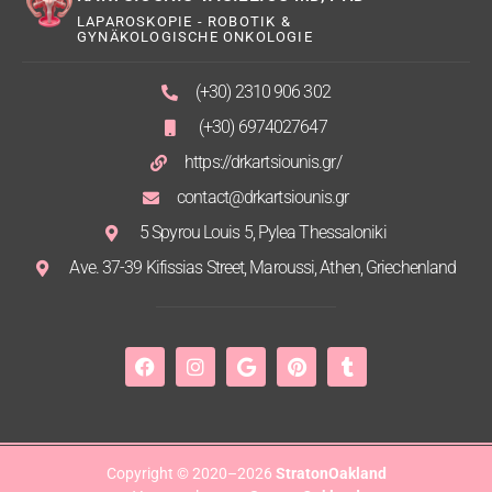
LAPAROSKOPIE - ROBOTIK &
GYNÄKOLOGISCHE ONKOLOGIE
(+30) 2310 906 302
(+30) 6974027647
https://drkartsiounis.gr/
contact@drkartsiounis.gr
5 Spyrou Louis 5, Pylea Thessaloniki
Ave. 37-39 Kifissias Street, Maroussi, Athen, Griechenland
Copyright © 2020–2026
StratonOakland