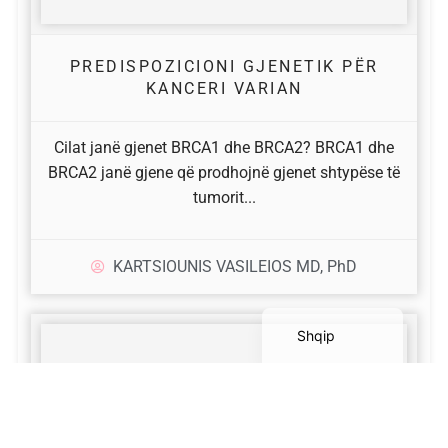
PREDISPOZICIONI GJENETIK PËR
KANCERI VARIAN
Српски језик
Cilat janë gjenet BRCA1 dhe BRCA2? BRCA1 dhe
Български
BRCA2 janë gjene që prodhojnë gjenet shtypëse të
tumorit...
Русский
Deutsch
KARTSIOUNIS VASILEIOS MD, PhD
English
Ελληνικά
Shqip